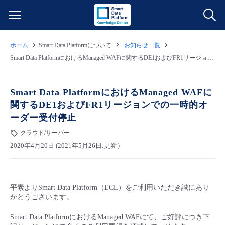
ホーム
Smart Data Platformについて
お知らせ一覧
サービス一覧
Smart Data PlatformにおけるManaged WAFに関するDE1およびFR1リージョンでの一時的オーダー受付停止
データ利活用
よくある質問
Smart Data PlatformにおけるManaged WAFに
関するDE1およびFR1リージョンでの一時的オ
クラウド/サーバー
データ利活用
料金情報
ーダー受付停止
クラウド/サーバー
ネットワーク
クラウド/サーバー
料金シミュレーター
ご利用開始ガイド
2020年4月20日 (2021年5月26日:更新）
■ 管理機能
IoT
ネットワーク
データ利活用
ユースケース
平素よりSmart Data Platform（ECL）をご利用いただき誠にあり
- 管理機能
- バックアップ
モニタリング/監査
IoT
クラウド/サーバー
故障/メンテナンス情報
がとうございます。
Smart Data PlatformにおけるManaged WAFにて、ご好評につき下
- セキュリティ・監査
サポート
モニタリング/監査
ネットワーク
サービス稼働状況