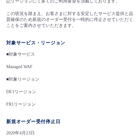
記リージョンにて多くのご利用要望を頂戴しております。
■ セットアップガイド
パートナー
この状況を踏まえ、お客さまに対する安定したサービス提供と品
- データと分析
管理機能
サポート
IoT
故障/メンテナンス履歴
質確保のため新規のオーダー受付を一時的に停止させていただく
- 新規お申し込み方法
ことをご案内させていただきます。
販売パートナー向けプログラム
トレーニング/操作動画
- IoT
すべてのメニューを見る
管理機能
モニタリング/監査
メンテナンス予定
- 初期設定・確認
対象サービス・リージョン
協業パートナー
脱炭素化
- マルチクラウド利用
すべてのメニューを見る
サポート
定期メンテナンス
■対象サービス
- ユーザー機能の管理
Managed WAF
- リモートワーク
すべてのメニューを見る
- 登録情報の管理
■対象リージョン
- ITインフラストラクチャー
- APIリファレンス
DE1リージョン
- その他
FR1リージョン
■ 基本構築ガイド
新規オーダー受付停止日
- クラウド / サーバー
2020年4月23日