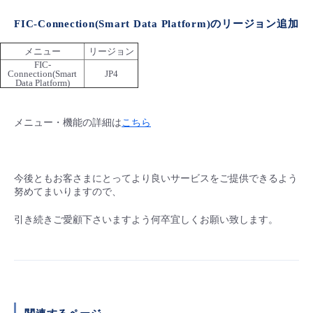
■ セットアップガイド
FIC-Connection(Smart Data Platform)のリージョン追加
パートナー
- データと分析
管理機能
サポート
IoT
故障/メンテナンス履歴
- 新規お申し込み方法
メニュー
リージョン
FIC-
販売パートナー向けプログラム
トレーニング/操作動画
- IoT
Connection(Smart
JP4
すべてのメニューを見る
管理機能
モニタリング/監査
メンテナンス予定
Data Platform)
- 初期設定・確認
協業パートナー
脱炭素化
- マルチクラウド利用
すべてのメニューを見る
サポート
定期メンテナンス
メニュー・機能の詳細は
こちら
- ユーザー機能の管理
- リモートワーク
すべてのメニューを見る
- 登録情報の管理
今後ともお客さまにとってより良いサービスをご提供できるよう
- ITインフラストラクチャー
努めてまいりますので、
- APIリファレンス
引き続きご愛顧下さいますよう何卒宜しくお願い致します。
- その他
■ 基本構築ガイド
- クラウド / サーバー