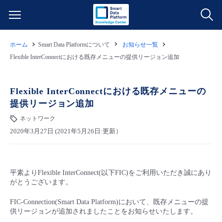
ホーム
Smart Data Platformについて
お知らせ一覧
サービス一覧
Flexible InterConnectにおける既存メニューの提供リージョン追加
データ利活用
よくある質問
Flexible InterConnectにおける既存メニューの
提供リージョン追加
クラウド/サーバー
データ利活用
料金情報
ネットワーク
2020年3月27日 (2021年5月26日:更新）
ネットワーク
クラウド/サーバー
料金シミュレーター
ご利用開始ガイド
■ 管理機能
IoT
ネットワーク
データ利活用
ユースケース
平素よりFlexible InterConnect(以下FIC)をご利用いただき誠にあり
がとうございます。
- 管理機能
- バックアップ
モニタリング/監査
IoT
クラウド/サーバー
故障/メンテナンス情報
FIC-Connection(Smart Data Platform)において、既存メニューの提
供リージョンが追加されましたことをお知らせいたします。
- セキュリティ・監査
サポート
モニタリング/監査
ネットワーク
サービス稼働状況