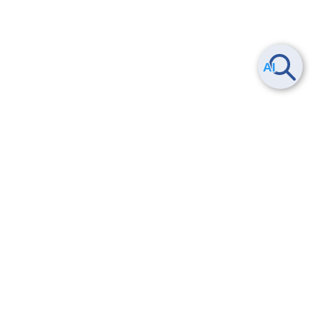
Smart Data Platform につい
ヘルプ
て
よくある質問
特長
お問い合わせ
サービス一覧
トレーニング/操作動画
ユースケース
導入事例
法的情報・信頼性
料金情報
サービス利用規約・SLA