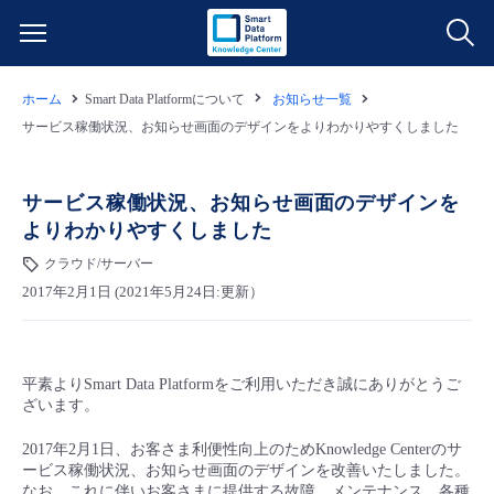
ホーム
Smart Data Platformについて
お知らせ一覧
サービス一覧
サービス稼働状況、お知らせ画面のデザインをよりわかりやすくしました
データ利活用
よくある質問
サービス稼働状況、お知らせ画面のデザインを
よりわかりやすくしました
クラウド/サーバー
データ利活用
料金情報
クラウド/サーバー
2017年2月1日 (2021年5月24日:更新）
ネットワーク
クラウド/サーバー
料金シミュレーター
ご利用開始ガイド
■ 管理機能
IoT
ネットワーク
データ利活用
ユースケース
平素よりSmart Data Platformをご利用いただき誠にありがとうご
ざいます。
- 管理機能
- バックアップ
モニタリング/監査
IoT
クラウド/サーバー
故障/メンテナンス情報
2017年2月1日、お客さま利便性向上のためKnowledge Centerのサ
ービス稼働状況、お知らせ画面のデザインを改善いたしました。
- セキュリティ・監査
サポート
モニタリング/監査
ネットワーク
サービス稼働状況
なお、これに伴いお客さまに提供する故障、メンテナンス、各種