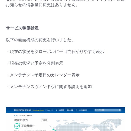
■ セットアップガイド
お知らせの情報量に変更はありません。
パートナー
- データと分析
管理機能
サポート
IoT
故障/メンテナンス履歴
- 新規お申し込み方法
販売パートナー向けプログラム
サービス稼働状況
トレーニング/操作動画
- IoT
すべてのメニューを見る
管理機能
モニタリング/監査
メンテナンス予定
- 初期設定・確認
以下の画面構成の変更を行いました。
協業パートナー
脱炭素化
- マルチクラウド利用
すべてのメニューを見る
サポート
定期メンテナンス
- ユーザー機能の管理
・現在の状況をグローバルに一目でわかりやすく表示
- リモートワーク
・現在の状況と予定を分割表示
すべてのメニューを見る
- 登録情報の管理
・メンテナンス予定日のカレンダー表示
- ITインフラストラクチャー
- APIリファレンス
・メンテナンスウィンドウに関する説明を追加
- その他
■ 基本構築ガイド
- クラウド / サーバー