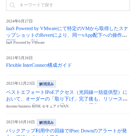
2024年6月27日
IaaS Powered by VMwareにて特定のVMから取得したスナ
ップショットのRevertにより、同一vApp配下への操作が
不可となる事象について
IaaS Powered by VMware
2021年5月26日
Flexible InterConnect構成ガイド
2025年12月23日
解消済み
ベストエフォートIPoEアクセス（光回線一括提供型）に
おいて、オーダーの「取り下げ」完了後も、リソースス
テータスが「inactive」で残ってしまう事象
docomo business RINK セキュアドWAN
2025年10月16日
解消済み
バックアップ利用中の回線でIPsec Downのアラートが発