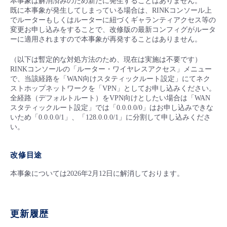
本事象は解消済みのため新たに発生することはありません。
既に本事象が発生してしまっている場合は、RINKコンソール上
- Flexible InterConnect
でルーターもしくはルーターに紐づくギャランティアクセス等の
変更お申し込みをすることで、改修版の最新コンフィグがルータ
ーに適用されますので本事象が再発することはありません。
- Flexible Remote Access
（以下は暫定的な対処方法のため、現在は実施は不要です）
RINK
コンソールの「ルーター・ワイヤレスアクセス」メニュー
- vUTM2
で、当該経路を「WAN向けスタティックルート設定」にてネク
ストホップネットワークを「VPN」としてお申し込みください。
全経路（デフォルトルート）を
VPN
向けとしたい場合は「WAN
スタティックルート設定」では「0.0.0.0/0」はお申し込みできな
いため「0.0.0.0/1」、「128.0.0.0/1」に分割して申し込みくださ
い。
改修目途
本事象については2026年2月12日に解消しております。
更新履歴