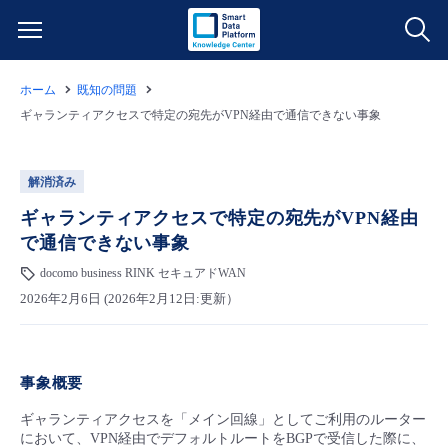
ホーム
既知の問題
サービス一覧
ギャランティアクセスで特定の宛先がVPN経由で通信できない事象
データ利活用
よくある質問
解消済み
クラウド/サーバー
データ利活用
ギャランティアクセスで特定の宛先がVPN経由
料金情報
で通信できない事象
ネットワーク
クラウド/サーバー
料金シミュレーター
docomo business RINK セキュアドWAN
ご利用開始ガイド
2026年2月6日 (2026年2月12日:更新）
■ 管理機能
IoT
ネットワーク
データ利活用
ユースケース
- 管理機能
事象概要
- バックアップ
モニタリング/監査
IoT
クラウド/サーバー
故障/メンテナンス情報
ギャランティアクセスを「メイン回線」としてご利用のルーター
において、VPN経由でデフォルトルートをBGPで受信した際に、
- セキュリティ・監査
サポート
モニタリング/監査
ネットワーク
サービス稼働状況