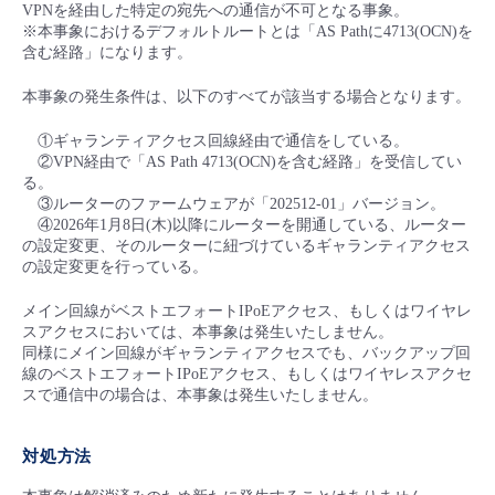
■ セットアップガイド
VPNを経由した
特定の宛先への通信が不可となる事象。
※本事象におけるデフォルトルートとは「AS Pathに4713(OCN)を
パートナー
含む経路」になります。
- データと分析
管理機能
サポート
IoT
故障/メンテナンス履歴
- 新規お申し込み方法
本事象の発生条件は、以下のすべてが該当する場合となります。
販売パートナー向けプログラム
トレーニング/操作動画
- IoT
すべてのメニューを見る
管理機能
モニタリング/監査
メンテナンス予定
- 初期設定・確認
①ギャランティアクセス回線経由で通信をしている。
②VPN経由で「AS Path 4713(OCN)を含む経路」を受信してい
協業パートナー
脱炭素化
- マルチクラウド利用
る。
すべてのメニューを見る
サポート
定期メンテナンス
- ユーザー機能の管理
③ルーターのファームウェアが「
202512-01」
バージョン。
④2026年1月8日
(
木
)
以降にルーターを開通している、
ルーター
- リモートワーク
の設定変更、そのルーターに紐づけているギャランティアクセス
すべてのメニューを見る
- 登録情報の管理
の設定変更を行っている
。
- ITインフラストラクチャー
メイン回線がベストエフォートIPoEアクセス、もしくはワイヤレ
- APIリファレンス
スアクセスにおいては、本事象は発生いたしません。
同様にメイン回線がギャランティアクセスでも、バックアップ回
- その他
線のベストエフォートIPoEアクセス、もしくはワイヤレスアクセ
スで通信中の場合は、本事象は発生いたしません。
■ 基本構築ガイド
対処方法
- クラウド / サーバー