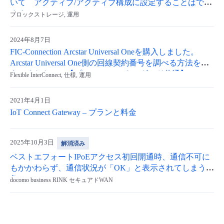
いて アクティブ/アクティブ構成に設定することはでき
ますか？
ブロックストレージ, 運用
2024年8月7日
FIC-Connection Arcstar Universal Oneを購入しました。
Arcstar Universal One側の回線契約番号を調べる方法を教
えてください。【プレミアム/スタンダード共通】
Flexible InterConnect, 仕様, 運用
2021年4月1日
IoT Connect Gateway – プランと料金
2025年10月3日
解消済み
ベストエフォートIPoEアクセス初回開通時、通信不可に
もかかわらず、通信状況が「OK」と表示されてしまう事
象
docomo business RINK セキュアドWAN