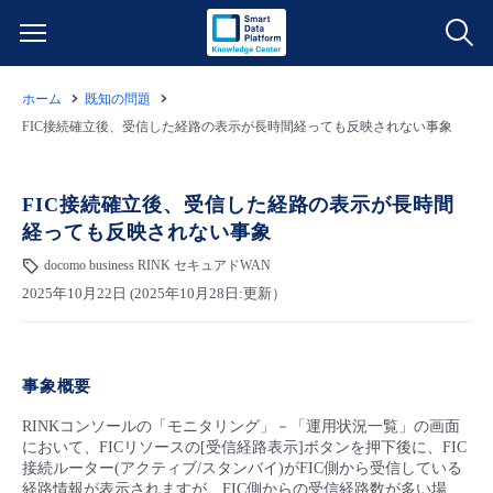
ホーム
既知の問題
サービス一覧
FIC接続確立後、受信した経路の表示が長時間経っても反映されない事象
データ利活用
よくある質問
FIC接続確立後、受信した経路の表示が長時間
経っても反映されない事象
クラウド/サーバー
データ利活用
料金情報
docomo business RINK セキュアドWAN
2025年10月22日 (2025年10月28日:更新）
ネットワーク
クラウド/サーバー
料金シミュレーター
ご利用開始ガイド
■ 管理機能
IoT
ネットワーク
データ利活用
ユースケース
事象概要
- 管理機能
- バックアップ
モニタリング/監査
IoT
クラウド/サーバー
RINKコンソールの「モニタリング」－「運用状況一覧」の画面
故障/メンテナンス情報
において、FICリソースの[受信経路表示]ボタンを押下後に、FIC
接続ルーター(アクティブ/スタンバイ)がFIC側から受信している
- セキュリティ・監査
サポート
モニタリング/監査
ネットワーク
サービス稼働状況
経路情報が表示されますが、FIC側からの受信経路数が多い場