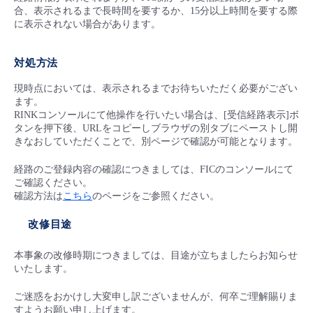
■ セットアップガイド
合、表示されるまで長時間を要するか、15分以上時間を要する際
に表示されない場合があります。
パートナー
- データと分析
管理機能
サポート
IoT
故障/メンテナンス履歴
- 新規お申し込み方法
対処方法
販売パートナー向けプログラム
トレーニング/操作動画
- IoT
すべてのメニューを見る
管理機能
モニタリング/監査
メンテナンス予定
- 初期設定・確認
現時点においては、表示されるまでお待ちいただく必要がござい
ます。
協業パートナー
脱炭素化
- マルチクラウド利用
RINKコンソールにて他操作を行いたい場合は、[受信経路表示]ボ
すべてのメニューを見る
サポート
定期メンテナンス
- ユーザー機能の管理
タンを押下後、URLをコピーしブラウザの別タブにペーストし開
きなおしていただくことで、別ページで確認が可能となります。
- リモートワーク
すべてのメニューを見る
- 登録情報の管理
経路のご登録内容の確認につきましては、FICのコンソールにて
ご確認ください。
- ITインフラストラクチャー
確認方法は
こちら
のページをご参照ください。
- APIリファレンス
改修目途
- その他
■ 基本構築ガイド
本事象の改修時期につきましては、目途が立ちましたらお知らせ
いたします。
- クラウド / サーバー
ご迷惑をおかけし大変申し訳ございませんが、何卒ご理解賜りま
すようお願い申し上げます。