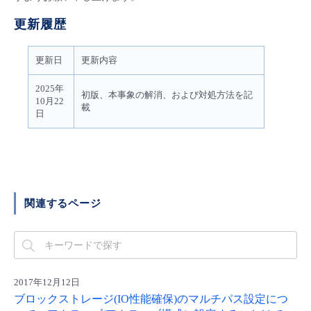
- Flexible InterConnect
更新履歴
- Flexible Remote Access
更新日
更新内容
2025年
初版、本事象の解消、および対処方法を記
- vUTM2
10月22
載
日
関連するページ
2017年12月12日
ブロックストレージ(IO性能確保)のマルチパス設定につ