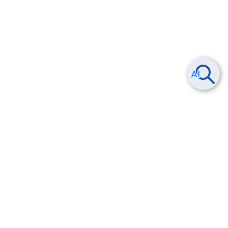
Smart Data Platform につい
ヘルプ
て
よくある質問
特長
お問い合わせ
サービス一覧
トレーニング/操作動画
ユースケース
導入事例
法的情報・信頼性