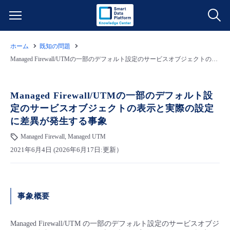
ホーム
既知の問題
サービス一覧
Managed Firewall/UTMの一部のデフォルト設定のサービスオブジェクトの表示と実際の設定に差異が発生する事象
データ利活用
よくある質問
Managed Firewall/UTMの一部のデフォルト設
定のサービスオブジェクトの表示と実際の設定
クラウド/サーバー
データ利活用
料金情報
に差異が発生する事象
Managed Firewall, Managed UTM
ネットワーク
クラウド/サーバー
料金シミュレーター
ご利用開始ガイド
2021年6月4日 (2026年6月17日:更新）
■ 管理機能
IoT
ネットワーク
データ利活用
ユースケース
事象概要
- 管理機能
- バックアップ
モニタリング/監査
IoT
クラウド/サーバー
故障/メンテナンス情報
Managed Firewall/UTM の一部のデフォルト設定のサービスオブジ
- セキュリティ・監査
サポート
モニタリング/監査
ネットワーク
サービス稼働状況