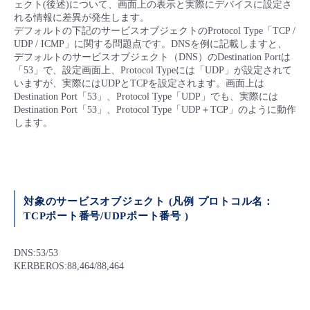
ェクト(後述)について、画面上の表示と実際にデバイスに設定さ
■ セットアップガイド
れる情報に差異が発生します。
パートナー
デフォルトの下記のサービスオブジェクトのProtocol Type「TCP /
- データと分析
管理機能
サポート
IoT
故障/メンテナンス履歴
UDP / ICMP」に関する問題点です。DNSを例に記載しますと、
- 新規お申し込み方法
デフォルトのサービスオブジェクト（DNS）のDestination Portは
販売パートナー向けプログラム
トレーニング/操作動画
「53」で、設定画面上、Protocol Typeには「UDP」が設定されて
- IoT
すべてのメニューを見る
管理機能
モニタリング/監査
メンテナンス予定
- 初期設定・確認
いますが、実際にはUDPとTCPを設定されます。画面上は
Destination Port「53」、Protocol Type「UDP」でも、実際には
協業パートナー
脱炭素化
Destination Port「53」、Protocol Type「UDP＋TCP」のように動作
- マルチクラウド利用
すべてのメニューを見る
サポート
定期メンテナンス
- ユーザー機能の管理
します。
- リモートワーク
すべてのメニューを見る
- 登録情報の管理
- ITインフラストラクチャー
- APIリファレンス
対象のサービスオブジェクト (凡例 プロトコル名：
TCPポート番号/UDPポート番号 )
- その他
■ 基本構築ガイド
DNS:53/53
KERBEROS:88,464/88,464
- クラウド / サーバー