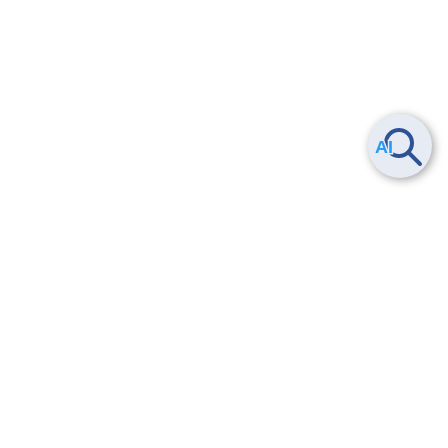
Smart Data Platform につい
ヘルプ
て
よくある質問
特長
お問い合わせ
サービス一覧
トレーニング/操作動画
ユースケース
導入事例
法的情報・信頼性