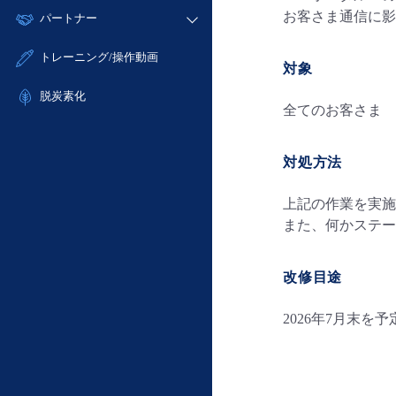
モニタリング/監査
故障/メンテナンス履歴
すべてのメニューを見る
お客さま通信に影
パートナー
- IoT
- 初期設定・確認
サポート
メンテナンス予定
- マルチクラウド利用
- ユーザー機能の管理
販売パートナー向けプログラム
すべてのメニューを見る
トレーニング/操作動画
定期メンテナンス
対象
- リモートワーク
- 登録情報の管理
協業パートナー
- ITインフラストラクチャー
脱炭素化
- APIリファレンス
全てのお客さま
- その他
■ 基本構築ガイド
対処方法
- クラウド / サーバー
- Flexible InterConnect
上記の作業を実施
- Flexible Remote Access
また、何かステー
- vUTM2
改修目途
2026年7月末を