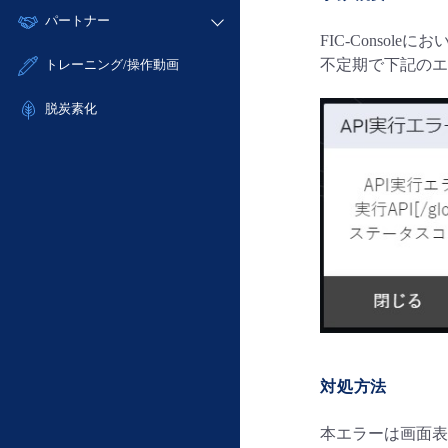
モニタリング/監査
故障/メンテナンス履歴
すべてのメニューを見る
パートナー
- IoT
- 初期設定・確認
サポート
FIC-Conso
メンテナンス予定
- マルチクラウド利用
- ユーザー機能の管理
販売パートナー向けプログラム
すべてのメニューを見る
不定期で下記のエ
トレーニング/操作動画
定期メンテナンス
- リモートワーク
- 登録情報の管理
協業パートナー
- ITインフラストラクチャー
脱炭素化
- APIリファレンス
- その他
■ 基本構築ガイド
- クラウド / サーバー
- Flexible InterConnect
- Flexible Remote Access
- vUTM2
対処方法
本エラーは画面表