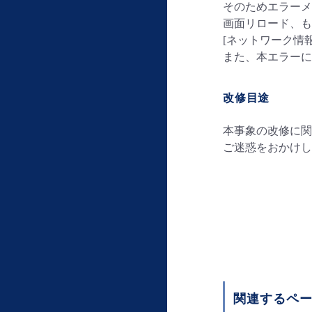
そのためエラーメ
画面リロード、も
[ネットワーク情
また、本エラー
改修目途
本事象の改修に関
ご迷惑をおかけし
関連するペ