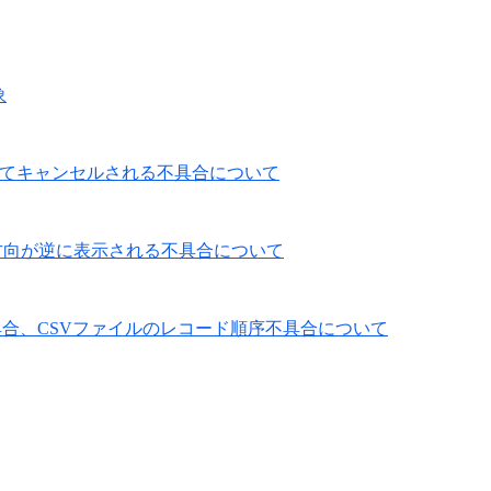
象
部条件においてキャンセルされる不具合について
いて通信方向が逆に表示される不具合について
具合、CSVファイルのレコード順序不具合について