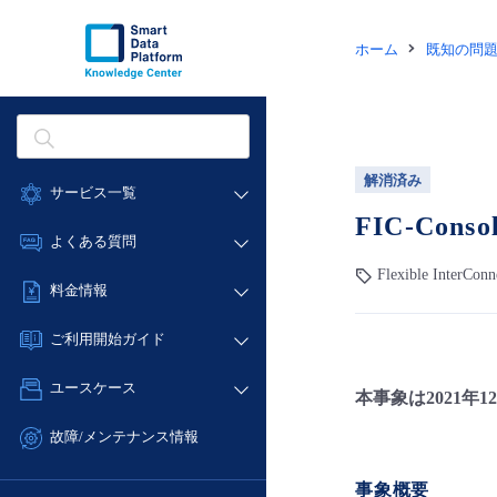
ホーム
既知の問
解消済み
サービス一覧
FIC-Co
データ利活用
よくある質問
クラウド/サーバー
Flexible InterConn
データ利活用
料金情報
ネットワーク
クラウド/サーバー
料金シミュレーター
IoT
ご利用開始ガイド
ネットワーク
データ利活用
モニタリング/監査
■ 管理機能
IoT
ユースケース
本事象は2021
クラウド/サーバー
サポート
- 管理機能
モニタリング/監査
- バックアップ
ネットワーク
管理機能
故障/メンテナンス情報
サポート
- セキュリティ・監査
■ セットアップガイド
IoT
すべてのメニューを見る
サービス稼働状況
管理機能
事象概要
- データと分析
- 新規お申し込み方法