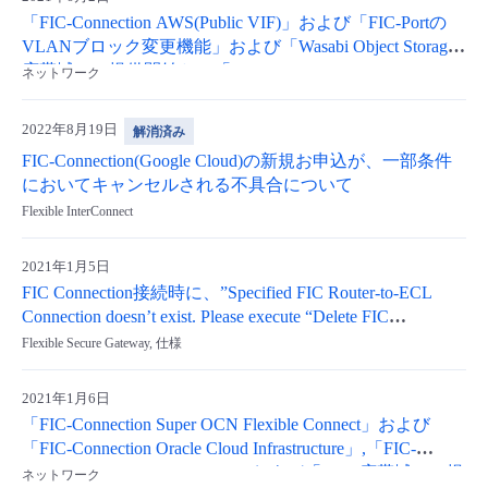
「FIC-Connection AWS(Public VIF)」および「FIC-Portの
VLANブロック変更機能」および「Wasabi Object Storage
広帯域」の提供開始と、「FIC-Connection Oracle Cloud
ネットワーク
Infrastructure」のJapan West(西日本エリア)接続追加
2022年8月19日
解消済み
FIC-Connection(Google Cloud)の新規お申込が、一部条件
においてキャンセルされる不具合について
Flexible InterConnect
2021年1月5日
FIC Connection接続時に、”Specified FIC Router-to-ECL
Connection doesn’t exist. Please execute “Delete FIC
Connection” once and try again from “Create FIC
Flexible Secure Gateway, 仕様
Connection”.”のエラーが表示されました。対処方法を教
えてください。
2021年1月6日
「FIC-Connection Super OCN Flexible Connect」および
「FIC-Connection Oracle Cloud Infrastructure」,「FIC-
Connection AWS(Transit VIF)」および「AWS広帯域」の提
ネットワーク