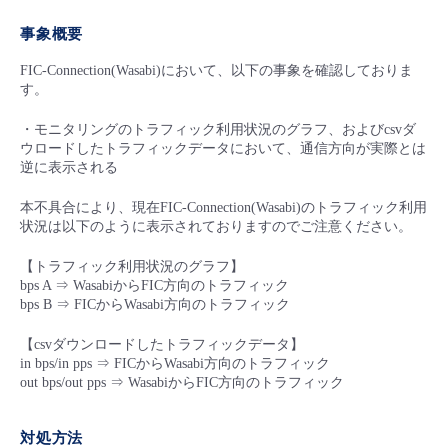
■ セットアップガイド
事象概要
パートナー
- データと分析
管理機能
サポート
IoT
故障/メンテナンス履歴
- 新規お申し込み方法
FIC-Connection(Wasabi)において、以下の事象を確認しておりま
す。
販売パートナー向けプログラム
トレーニング/操作動画
- IoT
すべてのメニューを見る
管理機能
モニタリング/監査
メンテナンス予定
- 初期設定・確認
・モニタリングのトラフィック利用状況のグラフ、およびcsvダ
ウロードしたトラフィックデータにおいて、通信方向が実際とは
協業パートナー
脱炭素化
- マルチクラウド利用
逆に表示される
すべてのメニューを見る
サポート
定期メンテナンス
- ユーザー機能の管理
本不具合により、現在FIC-Connection(Wasabi)のトラフィック利用
- リモートワーク
すべてのメニューを見る
状況は以下のように表示されておりますのでご注意ください。
- 登録情報の管理
【トラフィック利用状況のグラフ】
- ITインフラストラクチャー
bps A ⇒ WasabiからFIC方向のトラフィック
- APIリファレンス
bps B ⇒ FICからWasabi方向のトラフィック
- その他
【csvダウンロードしたトラフィックデータ】
■ 基本構築ガイド
in bps/in pps ⇒ FICからWasabi方向のトラフィック
out bps/out pps ⇒ WasabiからFIC方向のトラフィック
- クラウド / サーバー
対処方法