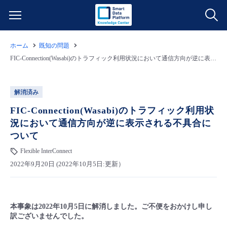
ホーム
既知の問題
サービス一覧
FIC-Connection(Wasabi)のトラフィック利用状況において通信方向が逆に表示される不具合について
データ利活用
よくある質問
解消済み
クラウド/サーバー
データ利活用
FIC-Connection(Wasabi)のトラフィック利用状
料金情報
況において通信方向が逆に表示される不具合に
ついて
ネットワーク
クラウド/サーバー
料金シミュレーター
ご利用開始ガイド
Flexible InterConnect
2022年9月20日 (2022年10月5日:更新）
■ 管理機能
IoT
ネットワーク
データ利活用
ユースケース
- 管理機能
- バックアップ
モニタリング/監査
IoT
クラウド/サーバー
故障/メンテナンス情報
本事象は2022年10月5日に解消しました。ご不便をおかけし申し
訳ございませんでした。
- セキュリティ・監査
サポート
モニタリング/監査
ネットワーク
サービス稼働状況