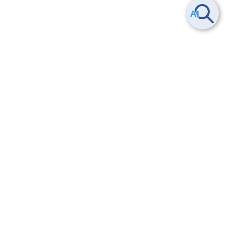
Smart Data Platform につい
ヘルプ
て
よくある質問
特長
お問い合わせ
サービス一覧
トレーニング/操作動画
ユースケース
導入事例
法的情報・信頼性
料金情報
サービス利用規約・SLA
お知らせ
セキュリティ&コンプライア
ンス
パートナー