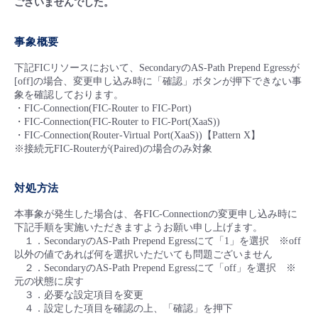
ございませんでした。
■ セットアップガイド
パートナー
- データと分析
管理機能
サポート
IoT
故障/メンテナンス履歴
事象概要
- 新規お申し込み方法
販売パートナー向けプログラム
下記FICリソースにおいて、SecondaryのAS-Path Prepend Egressが
トレーニング/操作動画
- IoT
すべてのメニューを見る
管理機能
モニタリング/監査
メンテナンス予定
[off]の場合、変更申し込み時に「確認」ボタンが押下できない事
- 初期設定・確認
象を確認しております。
協業パートナー
・FIC-Connection(FIC-Router to FIC-Port)
脱炭素化
- マルチクラウド利用
すべてのメニューを見る
サポート
定期メンテナンス
・FIC-Connection(FIC-Router to FIC-Port(XaaS))
- ユーザー機能の管理
・FIC-Connection(Router-Virtual Port(XaaS))【Pattern X】
※接続元FIC-Routerが(Paired)の場合のみ対象
- リモートワーク
すべてのメニューを見る
- 登録情報の管理
対処方法
- ITインフラストラクチャー
- APIリファレンス
本事象が発生した場合は、各FIC-Connectionの変更申し込み時に
下記手順を実施いただきますようお願い申し上げます。
- その他
１．SecondaryのAS-Path Prepend Egressにて「1」を選択 ※off
以外の値であれば何を選択いただいても問題ございません
■ 基本構築ガイド
２．SecondaryのAS-Path Prepend Egressにて「off」を選択 ※
元の状態に戻す
３．必要な設定項目を変更
- クラウド / サーバー
４．設定した項目を確認の上、「確認」を押下