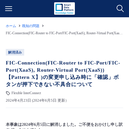
ホーム
既知の問題
サービス一覧
FIC-Connection(FIC-Router to FIC-Port/FIC-Port(XaaS), Router-Virtual Port(XaaS))【Pattern X】)の変更申し込み時に「確認」ボタンが押下できない不具合について
データ利活用
よくある質問
解消済み
クラウド/サーバー
データ利活用
FIC-Connection(FIC-Router to FIC-Port/FIC-
料金情報
Port(XaaS), Router-Virtual Port(XaaS))
【Pattern X】)の変更申し込み時に「確認」ボ
ネットワーク
クラウド/サーバー
料金シミュレーター
ご利用開始ガイド
タンが押下できない不具合について
Flexible InterConnect
■ 管理機能
IoT
ネットワーク
データ利活用
ユースケース
2024年4月23日 (2024年6月5日:更新）
- 管理機能
- バックアップ
モニタリング/監査
IoT
クラウド/サーバー
故障/メンテナンス情報
本事象は2024年6月5日に解消しました。ご不便をおかけし申し訳
- セキュリティ・監査
サポート
モニタリング/監査
ネットワーク
サービス稼働状況