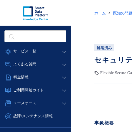
ホーム
既知の問
解消済み
サービス一覧
セキュリテ
データ利活用
よくある質問
クラウド/サーバー
Flexible Secure G
データ利活用
料金情報
ネットワーク
クラウド/サーバー
料金シミュレーター
IoT
ご利用開始ガイド
ネットワーク
データ利活用
モニタリング/監査
■ 管理機能
IoT
ユースケース
クラウド/サーバー
サポート
- 管理機能
モニタリング/監査
- バックアップ
ネットワーク
管理機能
故障/メンテナンス情報
サポート
- セキュリティ・監査
事象概要
■ セットアップガイド
IoT
すべてのメニューを見る
サービス稼働状況
管理機能
- データと分析
- 新規お申し込み方法