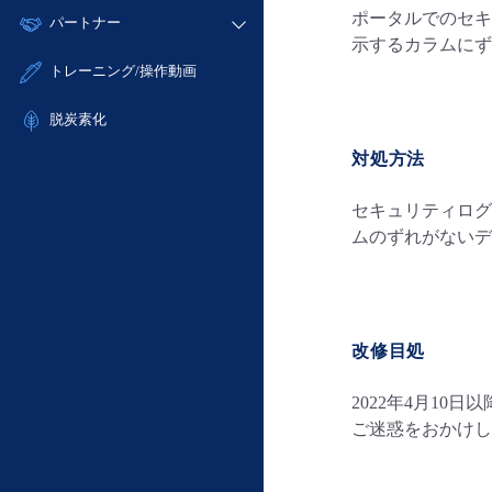
モニタリング/監査
故障/メンテナンス履歴
ポータルでのセキュ
すべてのメニューを見る
パートナー
- IoT
- 初期設定・確認
サポート
示するカラムにず
メンテナンス予定
- マルチクラウド利用
- ユーザー機能の管理
販売パートナー向けプログラム
すべてのメニューを見る
トレーニング/操作動画
定期メンテナンス
- リモートワーク
- 登録情報の管理
協業パートナー
- ITインフラストラクチャー
脱炭素化
- APIリファレンス
- その他
対処方法
■ 基本構築ガイド
- クラウド / サーバー
セキュリティログ
- Flexible InterConnect
ムのずれがないデ
- Flexible Remote Access
- vUTM2
改修目処
2022年4月1
ご迷惑をおかけし