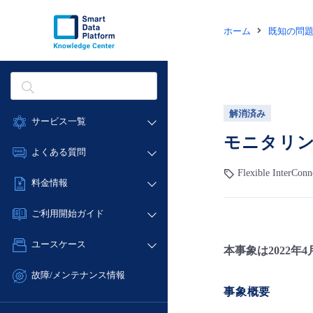
ホーム
既知の問
解消済み
サービス一覧
モニタリン
データ利活用
よくある質問
クラウド/サーバー
Flexible InterConn
データ利活用
料金情報
ネットワーク
クラウド/サーバー
料金シミュレーター
IoT
ご利用開始ガイド
ネットワーク
データ利活用
モニタリング/監査
■ 管理機能
IoT
ユースケース
本事象は2022
クラウド/サーバー
サポート
- 管理機能
モニタリング/監査
- バックアップ
ネットワーク
管理機能
故障/メンテナンス情報
サポート
- セキュリティ・監査
事象概要
■ セットアップガイド
IoT
すべてのメニューを見る
サービス稼働状況
管理機能
- データと分析
- 新規お申し込み方法