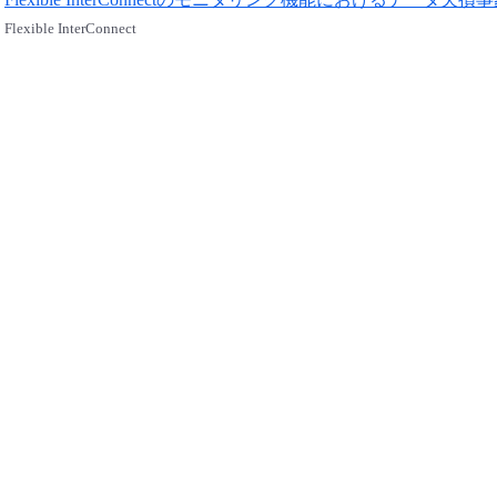
Flexible InterConnectのモニタリング機能におけるデータ欠損事象
Flexible InterConnect