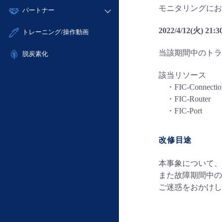
モニタリング/監査
故障/メンテナンス履歴
モニタリングにお
すべてのメニューを見る
パートナー
- IoT
- 初期設定・確認
サポート
メンテナンス予定
- マルチクラウド利用
- ユーザー機能の管理
販売パートナー向けプログラム
2022/4/12(火) 21:
すべてのメニューを見る
トレーニング/操作動画
定期メンテナンス
- リモートワーク
- 登録情報の管理
協業パートナー
当該期間中のトラ
- ITインフラストラクチャー
脱炭素化
- APIリファレンス
- その他
該当リソース
■ 基本構築ガイド
・FIC-Connectio
- クラウド / サーバー
・FIC-Router
- Flexible InterConnect
・FIC-Port
- Flexible Remote Access
- vUTM2
改修目途
本事象について、
また故障期間中の
ご迷惑をおかけし