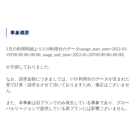
■ セットアップガイド
パートナー
- データと分析
管理機能
サポート
IoT
故障/メンテナンス履歴
- 新規お申し込み方法
販売パートナー向けプログラム
トレーニング/操作動画
- IoT
事象概要
すべてのメニューを見る
管理機能
モニタリング/監査
メンテナンス予定
- 初期設定・確認
協業パートナー
脱炭素化
- マルチクラウド利用
1月の利用明細より1/19利用分のデータ(usage_start_time=2022-01-
すべてのメニューを見る
サポート
定期メンテナンス
- ユーザー機能の管理
19T00:00:00+00:00, usage_end_time=2022-01-20T00:00:00+00:00)
- リモートワーク
が欠損しておりました。
すべてのメニューを見る
- 登録情報の管理
なお、請求金額につきましては、1/19 利用分のデータが含まれた
- ITインフラストラクチャー
形で計算・請求をさせて頂いておりますため、修正はございませ
- APIリファレンス
ん。
- その他
また、本事象は旧プランでのみ発生している事象であり、グロー
バルリージョンで提供している新プランには影響ございません。
■ 基本構築ガイド
- クラウド / サーバー