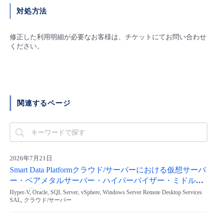
対処方法
- Flexible InterConnect
修正した利用明細が必要なお客様は、チケットにてお問い合わせ
- Flexible Remote Access
ください。
- vUTM2
関連するページ
2026年7月21日
Smart Data Platformクラウド/サーバーにおける仮想サーバ
ー・ベアメタルサーバー・ハイパーバイザー・ミドルウ
ェア/ライセンスメニューのWindowsServer2012/2012 R2の
Hyper-V, Oracle, SQL Server, vSphere, Windows Server Remote Desktop Services
SAL, クラウド/サーバー
一部新規販売停止及びサポート終了