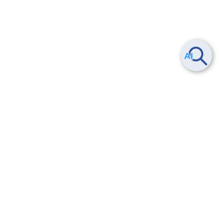
Smart Data Platform につい
ヘルプ
て
よくある質問
特長
お問い合わせ
サービス一覧
トレーニング/操作動画
ユースケース
導入事例
法的情報・信頼性
料金情報
サービス利用規約・SLA