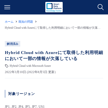
ホーム
既知の問題
サービス一覧
Hybrid Cloud with Azureにて取得した利用明細において一部の情報が欠落している
データ利活用
よくある質問
解消済み
クラウド/サーバー
データ利活用
Hybrid Cloud with Azureにて取得した利用明細
料金情報
において一部の情報が欠落している
ネットワーク
クラウド/サーバー
料金シミュレーター
Hybrid Cloud with Microsoft Azure
ご利用開始ガイド
2022年3月10日 (2022年8月5日:更新）
■ 管理機能
IoT
ネットワーク
データ利活用
ユースケース
- 管理機能
- バックアップ
モニタリング/監査
IoT
クラウド/サーバー
対象リージョン
故障/メンテナンス情報
- セキュリティ・監査
サポート
モニタリング/監査
ネットワーク
サービス稼働状況
JP1, JP2, JP4, JP5, JP7, US1