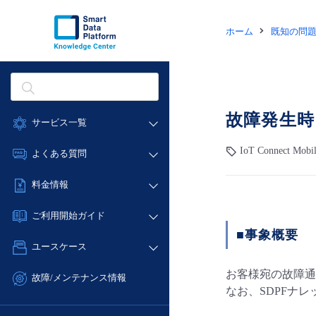
ホーム
既知の問
故障発生時
サービス一覧
データ利活用
IoT Connect Mobi
よくある質問
クラウド/サーバー
データ利活用
料金情報
ネットワーク
クラウド/サーバー
料金シミュレーター
IoT
ご利用開始ガイド
ネットワーク
データ利活用
■事象概要
モニタリング/監査
■ 管理機能
IoT
ユースケース
クラウド/サーバー
サポート
- 管理機能
モニタリング/監査
- バックアップ
お客様宛の故障通
ネットワーク
管理機能
故障/メンテナンス情報
サポート
なお、SDPFナ
- セキュリティ・監査
■ セットアップガイド
IoT
すべてのメニューを見る
サービス稼働状況
管理機能
- データと分析
- 新規お申し込み方法