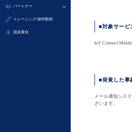
モニタリング/監査
故障/メンテナンス履歴
すべてのメニューを見る
パートナー
- IoT
- 初期設定・確認
サポート
メンテナンス予定
- マルチクラウド利用
- ユーザー機能の管理
販売パートナー向けプログラム
すべてのメニューを見る
トレーニング/操作動画
定期メンテナンス
- リモートワーク
- 登録情報の管理
■対象サービ
協業パートナー
- ITインフラストラクチャー
脱炭素化
- APIリファレンス
- その他
IoT Connect Mobil
■ 基本構築ガイド
- クラウド / サーバー
- Flexible InterConnect
- Flexible Remote Access
- vUTM2
■発覚した事
メール通知システ
ざいます。