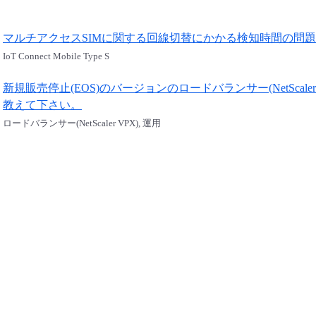
マルチアクセスSIMに関する回線切替にかかる検知時間の問題
IoT Connect Mobile Type S
新規販売停止(EOS)のバージョンのロードバランサー(NetSca
教えて下さい。
ロードバランサー(NetScaler VPX), 運用