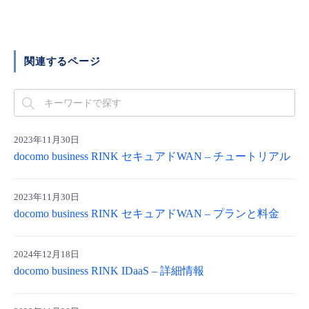
■ セットアップガイド
パートナー
- データと分析
管理機能
サポート
IoT
故障/メンテナンス履歴
- 新規お申し込み方法
関連するページ
販売パートナー向けプログラム
トレーニング/操作動画
- IoT
すべてのメニューを見る
管理機能
モニタリング/監査
メンテナンス予定
- 初期設定・確認
協業パートナー
脱炭素化
- マルチクラウド利用
すべてのメニューを見る
サポート
定期メンテナンス
- ユーザー機能の管理
2023年11月30日
- リモートワーク
docomo business RINK セキュアドWAN – チュートリアル
すべてのメニューを見る
- 登録情報の管理
- ITインフラストラクチャー
2023年11月30日
- APIリファレンス
docomo business RINK セキュアドWAN – プランと料金
- その他
■ 基本構築ガイド
2024年12月18日
docomo business RINK IDaaS – 詳細情報
- クラウド / サーバー