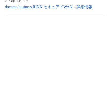
2023年11月30日
- Flexible InterConnect
docomo business RINK セキュアドWAN – 詳細情報
- Flexible Remote Access
- vUTM2