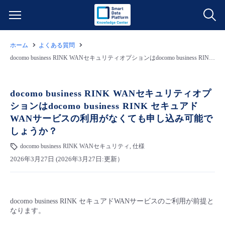
ホーム
よくある質問
サービス一覧
docomo business RINK WANセキュリティオプションはdocomo business RINK セキュアドWANサービスの利用がなくても申し込み可能でしょうか？
データ利活用
よくある質問
docomo business RINK WANセキュリティオプ
ションはdocomo business RINK セキュアド
クラウド/サーバー
データ利活用
料金情報
WANサービスの利用がなくても申し込み可能で
しょうか？
ネットワーク
クラウド/サーバー
料金シミュレーター
ご利用開始ガイド
docomo business RINK WANセキュリティ, 仕様
2026年3月27日 (2026年3月27日:更新）
■ 管理機能
IoT
ネットワーク
データ利活用
ユースケース
- 管理機能
- バックアップ
モニタリング/監査
IoT
クラウド/サーバー
故障/メンテナンス情報
docomo business RINK セキュアドWANサービスのご利用が前提と
なります。
- セキュリティ・監査
サポート
モニタリング/監査
ネットワーク
サービス稼働状況