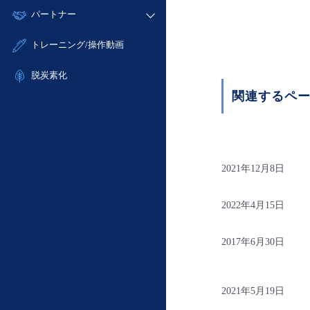
モニタリング/監査
故障/メンテナンス履歴
すべてのメニューを見る
パートナー
- IoT
- 初期設定・確認
サポート
メンテナンス予定
- マルチクラウド利用
- ユーザー機能の管理
販売パートナー向けプログラム
すべてのメニューを見る
トレーニング/操作動画
定期メンテナンス
- リモートワーク
- 登録情報の管理
協業パートナー
- ITインフラストラクチャー
脱炭素化
- APIリファレンス
- その他
関連するペ
■ 基本構築ガイド
- クラウド / サーバー
- Flexible InterConnect
- Flexible Remote Access
2021年12月8日
- vUTM2
2022年4月15日
2017年6月30日
2021年5月19日