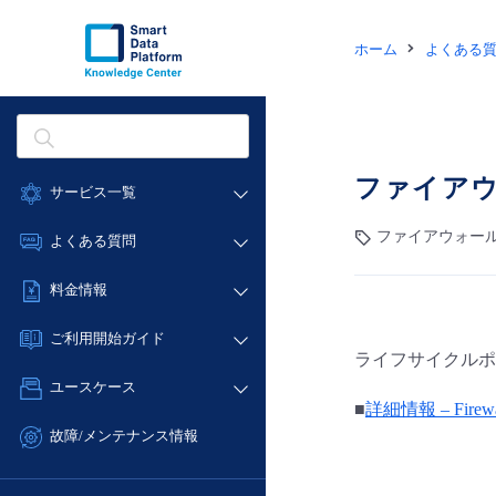
ホーム
よくある
ファイアウ
サービス一覧
データ利活用
ファイアウォール
よくある質問
クラウド/サーバー
データ利活用
料金情報
ネットワーク
クラウド/サーバー
料金シミュレーター
IoT
ご利用開始ガイド
ネットワーク
ライフサイクルポ
データ利活用
モニタリング/監査
■ 管理機能
IoT
ユースケース
クラウド/サーバー
サポート
■
詳細情報 – Firewa
- 管理機能
モニタリング/監査
- バックアップ
ネットワーク
管理機能
故障/メンテナンス情報
サポート
- セキュリティ・監査
■ セットアップガイド
IoT
すべてのメニューを見る
サービス稼働状況
管理機能
- データと分析
- 新規お申し込み方法