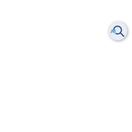
ヘルプ
よくある質問
お問い合わせ
トレーニング/操作動画
法的情報・信頼性
サービス利用規約・SLA