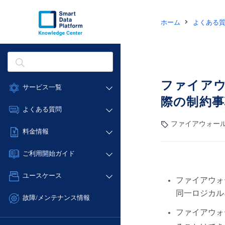
ホーム
よくある
ファイアウ
サービス一覧
際の制約
データ利活用
よくある質問
クラウド/サーバー
ファイアウォール
データ利活用
料金情報
ネットワーク
クラウド/サーバー
料金シミュレーター
IoT
ご利用開始ガイド
ネットワーク
データ利活用
モニタリング/監査
■ 管理機能
IoT
ユースケース
ファイアウォ
クラウド/サーバー
サポート
- 管理機能
モニタリング/監査
同一ロジカル
- バックアップ
ネットワーク
管理機能
故障/メンテナンス情報
サポート
- セキュリティ・監査
■ セットアップガイド
ファイアウォ
IoT
すべてのメニューを見る
サービス稼働状況
管理機能
- データと分析
- 新規お申し込み方法
ることはでき