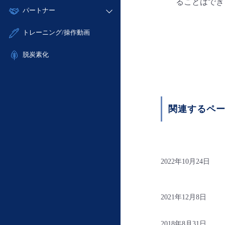
モニタリング/監査
故障/メンテナンス履歴
すべてのメニューを見る
パートナー
- IoT
- 初期設定・確認
サポート
メンテナンス予定
- マルチクラウド利用
- ユーザー機能の管理
販売パートナー向けプログラム
すべてのメニューを見る
トレーニング/操作動画
定期メンテナンス
- リモートワーク
- 登録情報の管理
協業パートナー
- ITインフラストラクチャー
脱炭素化
- APIリファレンス
- その他
■ 基本構築ガイド
- クラウド / サーバー
- Flexible InterConnect
関連するペ
- Flexible Remote Access
- vUTM2
2022年10月24日
2021年12月8日
2018年8月31日