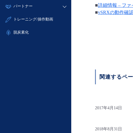
モニタリング/監査
故障/メンテナンス履歴
■
詳細情報 – ファ
すべてのメニューを見る
パートナー
- IoT
- 初期設定・確認
サポート
■
vSRXの動作確
メンテナンス予定
- マルチクラウド利用
- ユーザー機能の管理
販売パートナー向けプログラム
すべてのメニューを見る
トレーニング/操作動画
定期メンテナンス
- リモートワーク
- 登録情報の管理
協業パートナー
- ITインフラストラクチャー
脱炭素化
- APIリファレンス
- その他
■ 基本構築ガイド
- クラウド / サーバー
- Flexible InterConnect
- Flexible Remote Access
関連するペ
- vUTM2
2017年4月14日
2018年8月31日