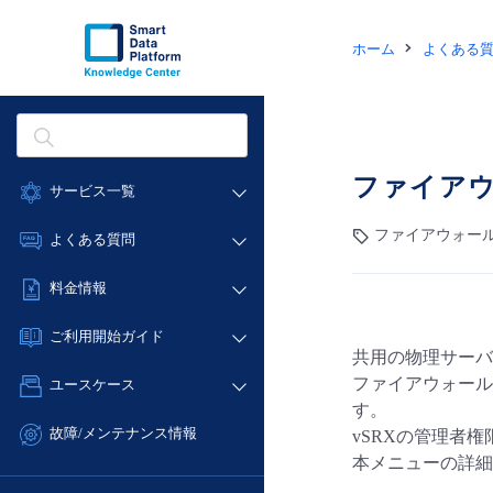
ホーム
よくある
ファイアウ
サービス一覧
データ利活用
ファイアウォール
よくある質問
クラウド/サーバー
データ利活用
料金情報
ネットワーク
クラウド/サーバー
料金シミュレーター
IoT
ご利用開始ガイド
ネットワーク
共用の物理サーバ
データ利活用
モニタリング/監査
■ 管理機能
IoT
ファイアウォール
ユースケース
クラウド/サーバー
サポート
- 管理機能
す。
モニタリング/監査
- バックアップ
ネットワーク
管理機能
故障/メンテナンス情報
vSRXの管理者
サポート
- セキュリティ・監査
■ セットアップガイド
IoT
本メニューの詳細
すべてのメニューを見る
サービス稼働状況
管理機能
- データと分析
- 新規お申し込み方法