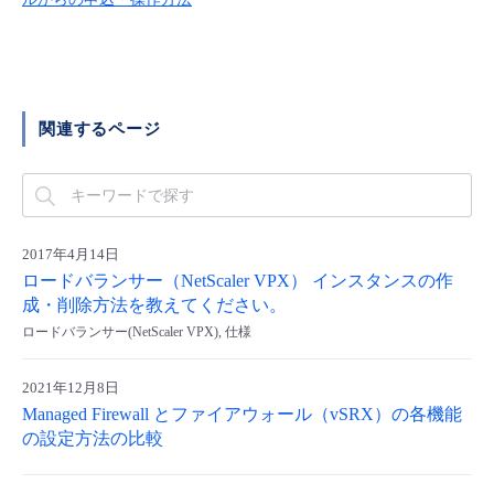
■ セットアップガイド
パートナー
- データと分析
管理機能
サポート
IoT
故障/メンテナンス履歴
- 新規お申し込み方法
販売パートナー向けプログラム
トレーニング/操作動画
- IoT
すべてのメニューを見る
管理機能
モニタリング/監査
メンテナンス予定
関連するページ
- 初期設定・確認
協業パートナー
脱炭素化
- マルチクラウド利用
すべてのメニューを見る
サポート
定期メンテナンス
- ユーザー機能の管理
- リモートワーク
すべてのメニューを見る
2017年4月14日
- 登録情報の管理
ロードバランサー（NetScaler VPX） インスタンスの作
- ITインフラストラクチャー
成・削除方法を教えてください。
- APIリファレンス
ロードバランサー(NetScaler VPX), 仕様
- その他
2021年12月8日
■ 基本構築ガイド
Managed Firewall とファイアウォール（vSRX）の各機能
の設定方法の比較
- クラウド / サーバー