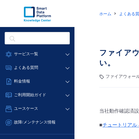
ホーム
よくある
ファイアウ
サービス一覧
い。
データ利活用
よくある質問
クラウド/サーバー
ファイアウォール
データ利活用
料金情報
ネットワーク
クラウド/サーバー
料金シミュレーター
IoT
ご利用開始ガイド
ネットワーク
データ利活用
モニタリング/監査
■ 管理機能
IoT
ユースケース
当社動作確認済設
クラウド/サーバー
サポート
- 管理機能
モニタリング/監査
- バックアップ
ネットワーク
管理機能
故障/メンテナンス情報
■
チュートリアル –
サポート
- セキュリティ・監査
■ セットアップガイド
IoT
すべてのメニューを見る
サービス稼働状況
管理機能
- データと分析
- 新規お申し込み方法