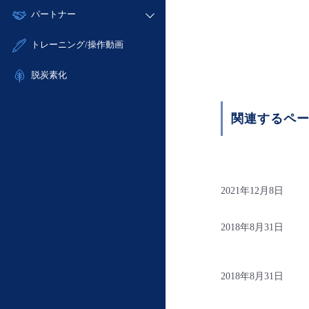
モニタリング/監査
故障/メンテナンス履歴
すべてのメニューを見る
パートナー
- IoT
- 初期設定・確認
サポート
メンテナンス予定
- マルチクラウド利用
- ユーザー機能の管理
販売パートナー向けプログラム
すべてのメニューを見る
トレーニング/操作動画
定期メンテナンス
- リモートワーク
- 登録情報の管理
協業パートナー
- ITインフラストラクチャー
脱炭素化
- APIリファレンス
- その他
■ 基本構築ガイド
関連するペ
- クラウド / サーバー
- Flexible InterConnect
- Flexible Remote Access
- vUTM2
2021年12月8日
2018年8月31日
2018年8月31日