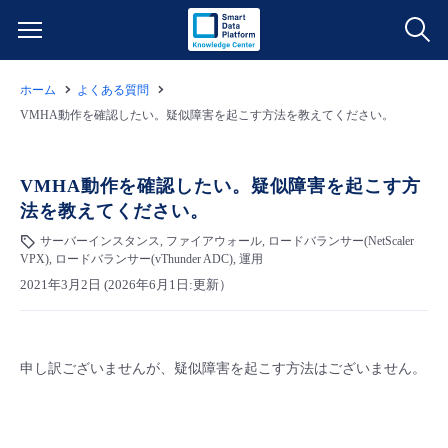
ホーム
よくある質問
サービス一覧
VMHA動作を確認したい。疑似障害を起こす方法を教えてください。
データ利活用
よくある質問
VMHA動作を確認したい。疑似障害を起こす方
法を教えてください。
クラウド/サーバー
データ利活用
料金情報
サーバーインスタンス, ファイアウォール, ロードバランサー(NetScaler
VPX), ロードバランサー(vThunder ADC), 運用
ネットワーク
クラウド/サーバー
料金シミュレーター
ご利用開始ガイド
2021年3月2日 (2026年6月1日:更新）
■ 管理機能
IoT
ネットワーク
データ利活用
ユースケース
申し訳ございませんが、疑似障害を起こす方法はございません。
- 管理機能
- バックアップ
モニタリング/監査
IoT
クラウド/サーバー
故障/メンテナンス情報
- セキュリティ・監査
サポート
モニタリング/監査
ネットワーク
サービス稼働状況