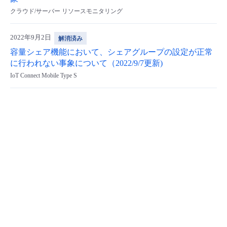
クラウド/サーバー リソースモニタリング
- Flexible InterConnect
2022年9月2日
解消済み
- Flexible Remote Access
容量シェア機能において、シェアグループの設定が正常
に行われない事象について（2022/9/7更新)
- vUTM2
IoT Connect Mobile Type S