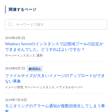
■ セットアップガイド
関連するページ
パートナー
- データと分析
管理機能
サポート
IoT
故障/メンテナンス履歴
- 新規お申し込み方法
販売パートナー向けプログラム
トレーニング/操作動画
- IoT
すべてのメニューを見る
管理機能
モニタリング/監査
メンテナンス予定
- 初期設定・確認
2016年4月1日
協業パートナー
脱炭素化
- マルチクラウド利用
すべてのメニューを見る
サポート
定期メンテナンス
Windows Serverのインスタンスで記憶域プールの設定が
- ユーザー機能の管理
できませんでした。どうすればよいですか？
- リモートワーク
サーバーインスタンス, 運用
すべてのメニューを見る
- 登録情報の管理
- ITインフラストラクチャー
2018年8月7日
解消済み
- APIリファレンス
ファイルサイズが大きいイメージのアップロードができ
ない事象
- その他
イメージ管理, サーバーインスタンス, ベアメタルサーバー
■ 基本構築ガイド
2019年7月16日
- クラウド / サーバー
モニタリングのアラーム通知が複数回発生してしまう事
象