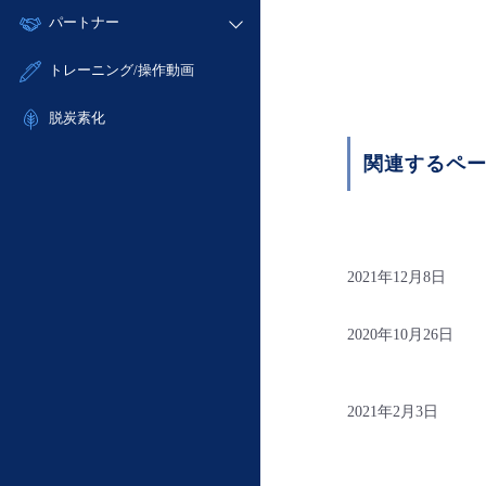
モニタリング/監査
故障/メンテナンス履歴
すべてのメニューを見る
パートナー
- IoT
- 初期設定・確認
サポート
メンテナンス予定
- マルチクラウド利用
- ユーザー機能の管理
販売パートナー向けプログラム
すべてのメニューを見る
トレーニング/操作動画
定期メンテナンス
- リモートワーク
- 登録情報の管理
協業パートナー
- ITインフラストラクチャー
脱炭素化
- APIリファレンス
- その他
関連するペ
■ 基本構築ガイド
- クラウド / サーバー
- Flexible InterConnect
- Flexible Remote Access
2021年12月8日
- vUTM2
2020年10月26日
2021年2月3日