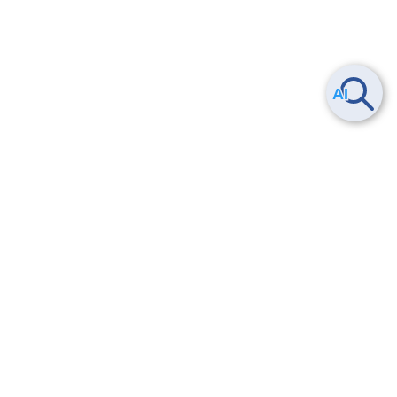
ヘルプ
よくある質問
お問い合わせ
トレーニング/操作動画
法的情報・信頼性
サービス利用規約・SLA