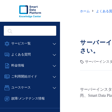
ホーム
よくある
サーバー
サービス一覧
さい。
データ利活用
よくある質問
クラウド/サーバー
サーバーインスタ
データ利活用
料金情報
ネットワーク
クラウド/サーバー
料金シミュレーター
IoT
ご利用開始ガイド
ネットワーク
データ利活用
モニタリング/監査
■ 管理機能
IoT
ユースケース
サーバーインスタ
クラウド/サーバー
サポート
- 管理機能
モニタリング/監査
尚、Smart Da
- バックアップ
ネットワーク
管理機能
故障/メンテナンス情報
サポート
- セキュリティ・監査
■ セットアップガイド
IoT
すべてのメニューを見る
サービス稼働状況
管理機能
- データと分析
- 新規お申し込み方法