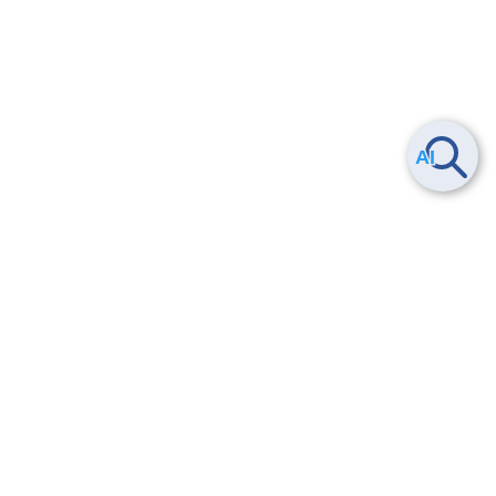
Smart Data Platform につい
ヘルプ
て
よくある質問
特長
お問い合わせ
サービス一覧
トレーニング/操作動画
ユースケース
導入事例
法的情報・信頼性