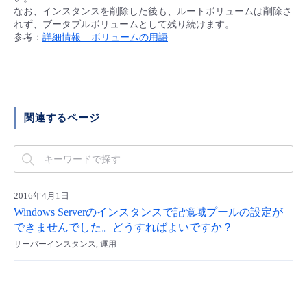
■ セットアップガイド
なお、インスタンスを削除した後も、ルートボリュームは削除さ
れず、ブータブルボリュームとして残り続けます。
パートナー
- データと分析
管理機能
サポート
IoT
故障/メンテナンス履歴
参考：
詳細情報 – ボリュームの用語
- 新規お申し込み方法
販売パートナー向けプログラム
トレーニング/操作動画
- IoT
すべてのメニューを見る
管理機能
モニタリング/監査
メンテナンス予定
- 初期設定・確認
協業パートナー
脱炭素化
- マルチクラウド利用
すべてのメニューを見る
サポート
定期メンテナンス
関連するページ
- ユーザー機能の管理
- リモートワーク
すべてのメニューを見る
- 登録情報の管理
- ITインフラストラクチャー
2016年4月1日
- APIリファレンス
Windows Serverのインスタンスで記憶域プールの設定が
- その他
できませんでした。どうすればよいですか？
サーバーインスタンス, 運用
■ 基本構築ガイド
- クラウド / サーバー