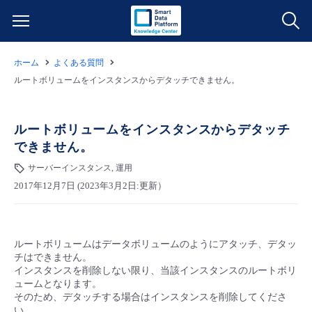
ホーム
よくある質問
サービス一覧
ルートボリュームをインスタンスからデタッチできません。
データ利活用
よくある質問
ルートボリュームをインスタンスからデタッチ
できません。
クラウド/サーバー
データ利活用
料金情報
サーバーインスタンス, 運用
2017年12月7日 (2023年3月2日:更新）
ネットワーク
クラウド/サーバー
料金シミュレーター
ご利用開始ガイド
■ 管理機能
IoT
ネットワーク
データ利活用
ユースケース
ルートボリュームはデータボリュームのようにアタッチ、デタッ
チはできません。
- 管理機能
- バックアップ
モニタリング/監査
IoT
クラウド/サーバー
インスタンスを削除しない限り、当該インスタンスのルートボリ
故障/メンテナンス情報
ュームとなります。
そのため、デタッチする場合はインスタンスを削除してくださ
- セキュリティ・監査
サポート
モニタリング/監査
ネットワーク
サービス稼働状況
い。