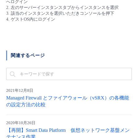
へログイン
■ セットアップガイド
2. 左のサーバーインスタンスタブからインスタンスを選択
パートナー
3. 該当のインスタンスを選択いただきコンソールを押下
- データと分析
管理機能
サポート
IoT
故障/メンテナンス履歴
4. ゲストOS内にログイン
- 新規お申し込み方法
販売パートナー向けプログラム
トレーニング/操作動画
- IoT
すべてのメニューを見る
管理機能
モニタリング/監査
メンテナンス予定
- 初期設定・確認
協業パートナー
脱炭素化
- マルチクラウド利用
すべてのメニューを見る
サポート
定期メンテナンス
- ユーザー機能の管理
関連するページ
- リモートワーク
すべてのメニューを見る
- 登録情報の管理
- ITインフラストラクチャー
- APIリファレンス
2021年12月8日
Managed Firewall とファイアウォール（vSRX）の各機能
- その他
の設定方法の比較
■ 基本構築ガイド
2020年10月26日
- クラウド / サーバー
【再開】Smart Data Platform 仮想ネットワーク基盤メン
テナンス作業