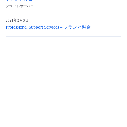
クラウド/サーバー
- Flexible InterConnect
2021年2月3日
- Flexible Remote Access
Professional Support Services – プランと料金
- vUTM2