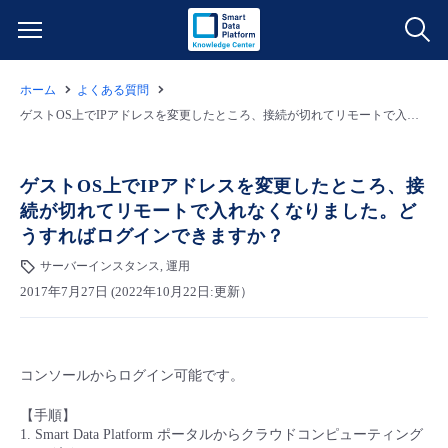
ホーム
よくある質問
サービス一覧
ゲストOS上でIPアドレスを変更したところ、接続が切れてリモートで入れなくなりました。どうすればログインできますか？
データ利活用
よくある質問
ゲストOS上でIPアドレスを変更したところ、接
続が切れてリモートで入れなくなりました。ど
クラウド/サーバー
データ利活用
料金情報
うすればログインできますか？
サーバーインスタンス, 運用
ネットワーク
クラウド/サーバー
料金シミュレーター
ご利用開始ガイド
2017年7月27日 (2022年10月22日:更新）
■ 管理機能
IoT
ネットワーク
データ利活用
ユースケース
コンソールからログイン可能です。
- 管理機能
- バックアップ
モニタリング/監査
IoT
クラウド/サーバー
故障/メンテナンス情報
【手順】
1. Smart Data Platform ポータルからクラウドコンピューティング
- セキュリティ・監査
サポート
モニタリング/監査
ネットワーク
サービス稼働状況