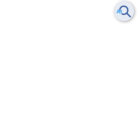
Smart Data Platform につい
ヘルプ
て
よくある質問
特長
お問い合わせ
サービス一覧
トレーニング/操作動画
ユースケース
導入事例
法的情報・信頼性
料金情報
サービス利用規約・SLA
お知らせ
セキュリティ&コンプライア
ンス
パートナー