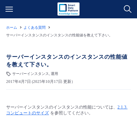
ホーム
よくある質問
サービス一覧
サーバーインスタンスのインスタンスの性能値を教えて下さい。
データ利活用
よくある質問
サーバーインスタンスのインスタンスの性能値
を教えて下さい。
クラウド/サーバー
データ利活用
料金情報
サーバーインスタンス, 運用
2017年4月7日 (2025年10月17日:更新）
ネットワーク
クラウド/サーバー
料金シミュレーター
ご利用開始ガイド
■ 管理機能
IoT
ネットワーク
データ利活用
ユースケース
サーバーインスタンスのインスタンスの性能については、
2.1.3.
コンピュートのサイズ
を参照してください。
- 管理機能
- バックアップ
モニタリング/監査
IoT
クラウド/サーバー
故障/メンテナンス情報
- セキュリティ・監査
サポート
モニタリング/監査
ネットワーク
サービス稼働状況