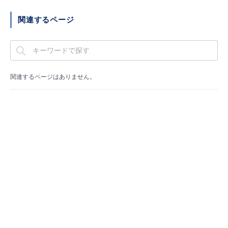
■ セットアップガイド
関連するページ
パートナー
- データと分析
管理機能
サポート
IoT
故障/メンテナンス履歴
- 新規お申し込み方法
販売パートナー向けプログラム
トレーニング/操作動画
- IoT
すべてのメニューを見る
管理機能
モニタリング/監査
メンテナンス予定
- 初期設定・確認
関連するページはありません。
協業パートナー
脱炭素化
- マルチクラウド利用
すべてのメニューを見る
サポート
定期メンテナンス
- ユーザー機能の管理
- リモートワーク
すべてのメニューを見る
- 登録情報の管理
- ITインフラストラクチャー
- APIリファレンス
- その他
■ 基本構築ガイド
- クラウド / サーバー