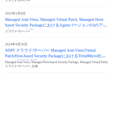
Agentバージョン(ver11)のサポート終了、およびサービス
クラウド/サーバー
提供基盤バージョンアップについて
- Flexible InterConnect
2022年3月8日
Managed Anti-Virus, Managed Virtual Patch, Managed Host-
- Flexible Remote Access
based Security PackageにおけるAgentバージョン9.6のアッ
プグレード対応について
クラウド/サーバー
- vUTM2
2024年4月26日
SDPF クラウド/サーバー Managed Anti-Virus/Virtual
Patch/Host-based Security PackageにおけるTrendMicro社サ
ーバー証明書更新に伴うRelayおよびAgentバージョンア
Managed Anti-Virus, Managed Host-based Security Package, Managed Virtual Patch,
クラウド/サーバー, 仕様
ップについて