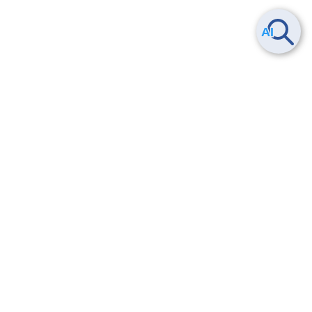
Smart Data Platform につい
ヘルプ
て
よくある質問
特長
お問い合わせ
サービス一覧
トレーニング/操作動画
ユースケース
導入事例
法的情報・信頼性
料金情報
サービス利用規約・SLA
お知らせ
セキュリティ&コンプライア
ンス
パートナー