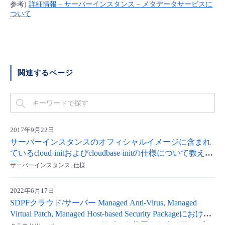
■ セットアップガイド
参考)
詳細情報 – サーバーインスタンス – メタデータサービスに
ついて
パートナー
- データと分析
管理機能
サポート
IoT
故障/メンテナンス履歴
- 新規お申し込み方法
販売パートナー向けプログラム
トレーニング/操作動画
- IoT
すべてのメニューを見る
管理機能
モニタリング/監査
メンテナンス予定
- 初期設定・確認
関連するページ
協業パートナー
脱炭素化
- マルチクラウド利用
すべてのメニューを見る
サポート
定期メンテナンス
- ユーザー機能の管理
- リモートワーク
すべてのメニューを見る
- 登録情報の管理
2017年9月22日
- ITインフラストラクチャー
サーバーインスタンスのオフィシャルイメージに含まれ
- APIリファレンス
ているcloud-initおよびcloudbase-initの仕様について教えて
下さい。
- その他
サーバーインスタンス, 仕様
■ 基本構築ガイド
2022年6月17日
SDPFクラウド/サーバー Managed Anti-Virus, Managed
- クラウド / サーバー
Virtual Patch, Managed Host-based Security Packageにおける