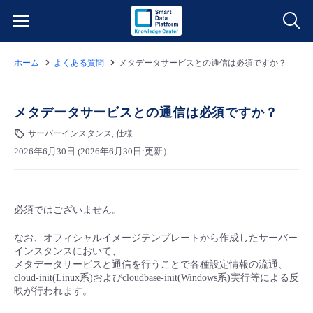
ホーム
よくある質問
メタデータサービスとの通信は必須ですか？
サービス一覧
データ利活用
メタデータサービスとの通信は必須ですか？
よくある質問
サーバーインスタンス, 仕様
クラウド/サーバー
データ利活用
料金情報
2026年6月30日 (2026年6月30日:更新）
ネットワーク
クラウド/サーバー
料金シミュレーター
ご利用開始ガイド
必須ではございません。
■ 管理機能
IoT
ネットワーク
データ利活用
ユースケース
なお、オフィシャルイメージテンプレートから作成したサーバー
インスタンスにおいて、
メタデータサービスと通信を行うことで各種設定情報の流通、
- 管理機能
- バックアップ
モニタリング/監査
IoT
クラウド/サーバー
故障/メンテナンス情報
cloud-init(Linux系)およびcloudbase-init(Windows系)実行等による反
映が行われます。
- セキュリティ・監査
サポート
モニタリング/監査
ネットワーク
サービス稼働状況