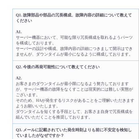
■ セットアップガイド
パートナー
- データと分析
Q1. 故障部品や部品の冗長構成、故障内容の詳細について教えて
管理機能
サポート
IoT
故障/メンテナンス履歴
- 新規お申し込み方法
ください
販売パートナー向けプログラム
トレーニング/操作動画
A1.
- IoT
すべてのメニューを見る
管理機能
モニタリング/監査
メンテナンス予定
- 初期設定・確認
サーバー機器において、可能な限り冗長構成を取れるようパーツ
を構成しております。
協業パートナー
サーバーの設計や構成、故障内容の詳細につきまして開示はでき
脱炭素化
- マルチクラウド利用
すべてのメニューを見る
サポート
定期メンテナンス
ませんが、ダウンタイムが最小になるように構成しております。
- ユーザー機能の管理
Q2. 今後の再発可能性について教えてください
- リモートワーク
すべてのメニューを見る
- 登録情報の管理
A2.
お客さまのダウンタイムが最小限になるよう努力しております
- ITインフラストラクチャー
が、サーバー機器の故障をなくすことは現実的には難しい実態が
- APIリファレンス
ございます。
そのため、HAが発生するリスクがあることをご理解いただきます
- その他
ようお願いいたします。
ダウンタイムを短くする手段として、お客さま自身で冗長構成を
■ 基本構築ガイド
組んでいただくことを推奨しております。
- クラウド / サーバー
Q3. メールに記載されていた発生時刻よりも前に不安定を検知し
ていましたがなぜですか？