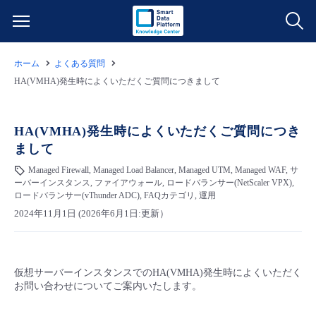
ホーム
よくある質問
サービス一覧
HA(VMHA)発生時によくいただくご質問につきまして
データ利活用
よくある質問
HA(VMHA)発生時によくいただくご質問につき
まして
クラウド/サーバー
データ利活用
料金情報
Managed Firewall, Managed Load Balancer, Managed UTM, Managed WAF, サ
ーバーインスタンス, ファイアウォール, ロードバランサー(NetScaler VPX),
ネットワーク
クラウド/サーバー
料金シミュレーター
ご利用開始ガイド
ロードバランサー(vThunder ADC), FAQカテゴリ, 運用
2024年11月1日 (2026年6月1日:更新）
■ 管理機能
IoT
ネットワーク
データ利活用
ユースケース
- 管理機能
- バックアップ
モニタリング/監査
IoT
クラウド/サーバー
仮想サーバーインスタンスでのHA(VMHA)発生時によくいただく
故障/メンテナンス情報
お問い合わせについてご案内いたします。
- セキュリティ・監査
サポート
モニタリング/監査
ネットワーク
サービス稼働状況