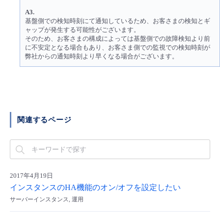
A3.
- Flexible InterConnect
基盤側での検知時刻にて通知しているため、お客さまの検知とギ
ャップが発生する可能性がございます。
そのため、お客さまの構成によっては基盤側での故障検知より前
- Flexible Remote Access
に不安定となる場合もあり、お客さま側での監視での検知時刻が
弊社からの通知時刻より早くなる場合がございます。
- vUTM2
関連するページ
2017年4月19日
インスタンスのHA機能のオン/オフを設定したい
サーバーインスタンス, 運用