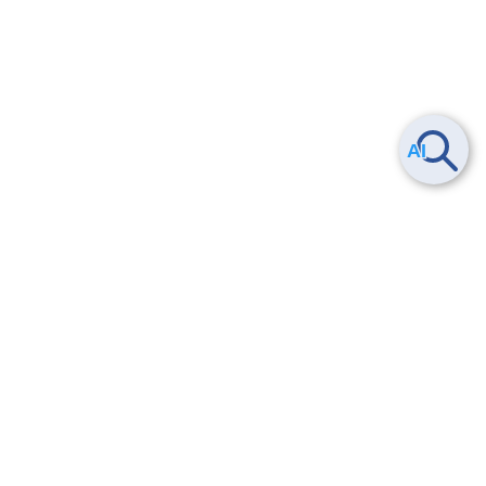
Smart Data Platform につい
ヘルプ
て
よくある質問
特長
お問い合わせ
サービス一覧
トレーニング/操作動画
ユースケース
導入事例
法的情報・信頼性