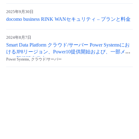
- Flexible InterConnect
2025年9月30日
docomo business RINK WANセキュリティ – プランと料金
- Flexible Remote Access
2024年8月7日
- vUTM2
Smart Data Platform クラウド/サーバー Power Systemsにお
けるJP8リージョン、Power10提供開始および、一部メニ
ュー新規販売停止について
Power Systems, クラウド/サーバー