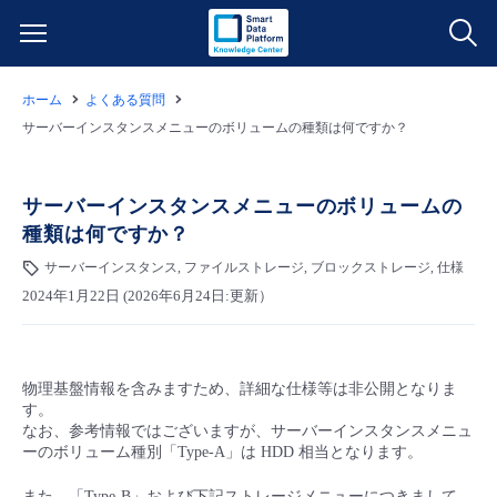
ホーム
よくある質問
サービス一覧
サーバーインスタンスメニューのボリュームの種類は何ですか？
データ利活用
よくある質問
サーバーインスタンスメニューのボリュームの
種類は何ですか？
クラウド/サーバー
データ利活用
料金情報
サーバーインスタンス, ファイルストレージ, ブロックストレージ, 仕様
2024年1月22日 (2026年6月24日:更新）
ネットワーク
クラウド/サーバー
料金シミュレーター
ご利用開始ガイド
■ 管理機能
IoT
ネットワーク
データ利活用
ユースケース
物理基盤情報を含みますため、詳細な仕様等は非公開となりま
す。
- 管理機能
- バックアップ
モニタリング/監査
IoT
クラウド/サーバー
なお、参考情報ではございますが、サーバーインスタンスメニュ
故障/メンテナンス情報
ーのボリューム種別「Type-A」は HDD 相当となります。
- セキュリティ・監査
サポート
モニタリング/監査
ネットワーク
サービス稼働状況
また、「Type-B」および下記ストレージメニューにつきまして