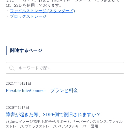
■ セットアップガイド
は、SSD を使用しております。
・
ファイルストレージ (スタンダード)
パートナー
- データと分析
管理機能
サポート
IoT
故障/メンテナンス履歴
・
ブロックストレージ
- 新規お申し込み方法
販売パートナー向けプログラム
トレーニング/操作動画
- IoT
すべてのメニューを見る
管理機能
モニタリング/監査
メンテナンス予定
- 初期設定・確認
協業パートナー
脱炭素化
- マルチクラウド利用
すべてのメニューを見る
サポート
定期メンテナンス
関連するページ
- ユーザー機能の管理
- リモートワーク
すべてのメニューを見る
- 登録情報の管理
- ITインフラストラクチャー
2021年4月21日
- APIリファレンス
Flexible InterConnect – プランと料金
- その他
■ 基本構築ガイド
2026年1月7日
障害が起きた際、SDPF側で復旧されますか？
- クラウド / サーバー
vSphere, イメージ管理, お問合せ/サポート, サーバーインスタンス, ファイル
ストレージ, ブロックストレージ, ベアメタルサーバー, 運用