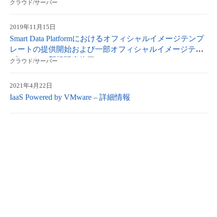
ルイメージテンプレートの新規販売終了について
クラウド/サーバー
- Flexible InterConnect
2019年11月15日
Smart Data Platformにおけるオフィシャルイメージテンプ
- Flexible Remote Access
レートの提供開始および一部オフィシャルイメージテン
プレートの新規販売終了
クラウド/サーバー
- vUTM2
2021年4月22日
IaaS Powered by VMware – 詳細情報