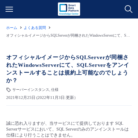
ホーム
よくある質問
サービス一覧
オフィシャルイメージからSQLServerが同梱されたWindowsServerにて、SQLServerをアンインストールすることは規約上可能なのでしょうか？
データ利活用
よくある質問
オフィシャルイメージからSQLServerが同梱さ
れたWindowsServerにて、SQLServerをアンイ
クラウド/サーバー
データ利活用
料金情報
ンストールすることは規約上可能なのでしょう
か？
ネットワーク
クラウド/サーバー
料金シミュレーター
ご利用開始ガイド
サーバーインスタンス, 仕様
2021年12月25日 (2022年11月3日:更新）
■ 管理機能
IoT
ネットワーク
データ利活用
ユースケース
- 管理機能
- バックアップ
モニタリング/監査
IoT
クラウド/サーバー
故障/メンテナンス情報
誠に恐れ入りますが、当サービスにて提供しております SQL
Serverサービスにおいて、SQL Serverのみのアンインストールは
仕様により行うことはできません。
- セキュリティ・監査
サポート
モニタリング/監査
ネットワーク
サービス稼働状況