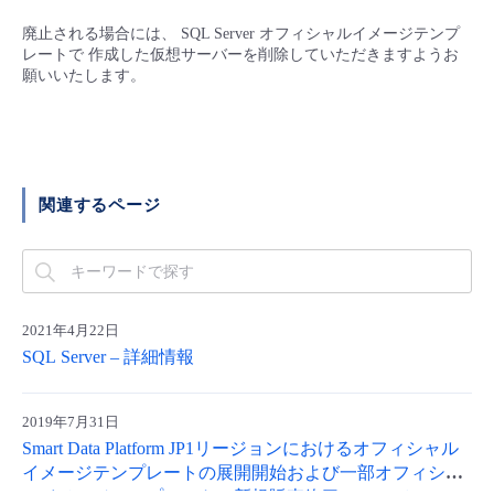
■ セットアップガイド
廃止される場合には、 SQL Server オフィシャルイメージテンプ
パートナー
- データと分析
レートで 作成した仮想サーバーを削除していただきますようお
管理機能
サポート
IoT
故障/メンテナンス履歴
- 新規お申し込み方法
願いいたします。
販売パートナー向けプログラム
トレーニング/操作動画
- IoT
すべてのメニューを見る
管理機能
モニタリング/監査
メンテナンス予定
- 初期設定・確認
協業パートナー
脱炭素化
- マルチクラウド利用
すべてのメニューを見る
サポート
定期メンテナンス
- ユーザー機能の管理
関連するページ
- リモートワーク
すべてのメニューを見る
- 登録情報の管理
- ITインフラストラクチャー
- APIリファレンス
2021年4月22日
SQL Server – 詳細情報
- その他
■ 基本構築ガイド
2019年7月31日
Smart Data Platform JP1リージョンにおけるオフィシャル
- クラウド / サーバー
イメージテンプレートの展開開始および一部オフィシャ