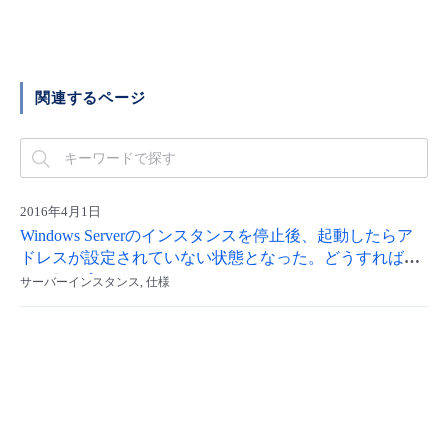
■ セットアップガイド
パートナー
- データと分析
管理機能
サポート
IoT
故障/メンテナンス履歴
- 新規お申し込み方法
販売パートナー向けプログラム
関連するページ
トレーニング/操作動画
- IoT
すべてのメニューを見る
管理機能
モニタリング/監査
メンテナンス予定
- 初期設定・確認
協業パートナー
脱炭素化
- マルチクラウド利用
すべてのメニューを見る
サポート
定期メンテナンス
- ユーザー機能の管理
2016年4月1日
- リモートワーク
すべてのメニューを見る
- 登録情報の管理
Windows Serverのインスタンスを停止後、起動したらア
ドレスが設定されていない状態となった。どうすればよ
- ITインフラストラクチャー
いでしょうか？
サーバーインスタンス, 仕様
- APIリファレンス
- その他
■ 基本構築ガイド
- クラウド / サーバー