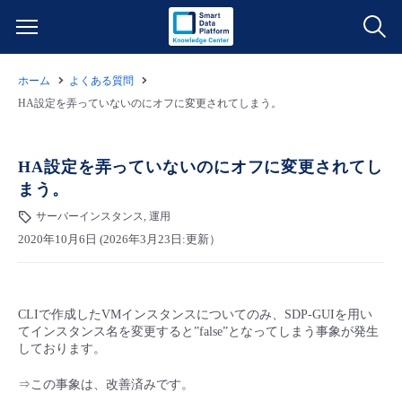
ホーム
よくある質問
サービス一覧
HA設定を弄っていないのにオフに変更されてしまう。
データ利活用
よくある質問
HA設定を弄っていないのにオフに変更されてし
まう。
クラウド/サーバー
データ利活用
料金情報
サーバーインスタンス, 運用
2020年10月6日 (2026年3月23日:更新）
ネットワーク
クラウド/サーバー
料金シミュレーター
ご利用開始ガイド
■ 管理機能
IoT
ネットワーク
データ利活用
ユースケース
CLIで作成したVMインスタンスについてのみ、SDP-GUIを用い
てインスタンス名を変更すると”false”となってしまう事象が発生
- 管理機能
- バックアップ
モニタリング/監査
IoT
クラウド/サーバー
しております。
故障/メンテナンス情報
⇒この事象は、改善済みです。
- セキュリティ・監査
サポート
モニタリング/監査
ネットワーク
サービス稼働状況