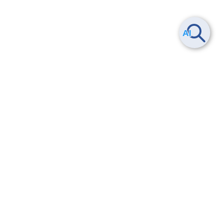
Smart Data Platform につい
ヘルプ
て
よくある質問
特長
お問い合わせ
サービス一覧
トレーニング/操作動画
ユースケース
導入事例
法的情報・信頼性
料金情報
サービス利用規約・SLA
お知らせ
セキュリティ&コンプライア