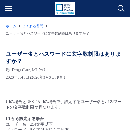
ホーム
よくある質問
サービス一覧
ユーザー名とパスワードに文字数制限はありますか？
データ利活用
よくある質問
ユーザー名とパスワードに文字数制限はありま
すか？
クラウド/サーバー
データ利活用
料金情報
Things Cloud, IoT, 仕様
2026年3月3日 (2026年3月3日:更新）
ネットワーク
クラウド/サーバー
料金シミュレーター
ご利用開始ガイド
■ 管理機能
IoT
ネットワーク
データ利活用
ユースケース
UIの場合とREST APIの場合で、設定するユーザー名とパスワー
ドの⽂字数制限が異なります。
- 管理機能
- バックアップ
モニタリング/監査
IoT
クラウド/サーバー
故障/メンテナンス情報
UI から設定する場合
ユーザー名：254文字以下
- セキュリティ・監査
サポート
モニタリング/監査
ネットワーク
サービス稼働状況
パスワード：8⽂字以上32⽂字以下