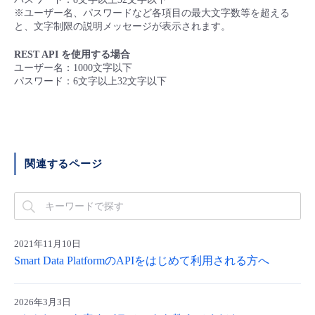
■ セットアップガイド
※ユーザー名、パスワードなど各項目の最大文字数等を超える
と、文字制限の説明メッセージが表示されます。
パートナー
- データと分析
管理機能
サポート
IoT
故障/メンテナンス履歴
- 新規お申し込み方法
REST API を使用する場合
販売パートナー向けプログラム
ユーザー名：1000⽂字以下
トレーニング/操作動画
- IoT
すべてのメニューを見る
管理機能
モニタリング/監査
メンテナンス予定
パスワード：6⽂字以上32⽂字以下
- 初期設定・確認
協業パートナー
脱炭素化
- マルチクラウド利用
すべてのメニューを見る
サポート
定期メンテナンス
- ユーザー機能の管理
- リモートワーク
すべてのメニューを見る
- 登録情報の管理
関連するページ
- ITインフラストラクチャー
- APIリファレンス
- その他
2021年11月10日
■ 基本構築ガイド
Smart Data PlatformのAPIをはじめて利用される方へ
- クラウド / サーバー
2026年3月3日