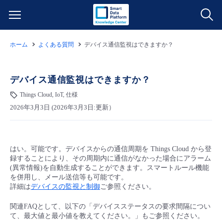
ホーム
よくある質問
デバイス通信監視はできますか？
サービス一覧
データ利活用
デバイス通信監視はできますか？
よくある質問
Things Cloud, IoT, 仕様
クラウド/サーバー
データ利活用
料金情報
2026年3月3日 (2026年3月3日:更新）
ネットワーク
クラウド/サーバー
料金シミュレーター
ご利用開始ガイド
はい。可能です。デバイスからの通信周期を Things Cloud から登
録することにより、その周期内に通信がなかった場合にアラーム
■ 管理機能
IoT
ネットワーク
データ利活用
ユースケース
(異常情報)を自動生成することができます。スマートルール機能
を併用し、メール送信等も可能です。
詳細は
デバイスの監視と制御
ご参照ください。
- 管理機能
- バックアップ
モニタリング/監査
IoT
クラウド/サーバー
故障/メンテナンス情報
関連FAQとして、以下の「デバイスステータスの要求間隔につい
て、最大値と最小値を教えてください。」もご参照ください。
- セキュリティ・監査
サポート
モニタリング/監査
ネットワーク
サービス稼働状況