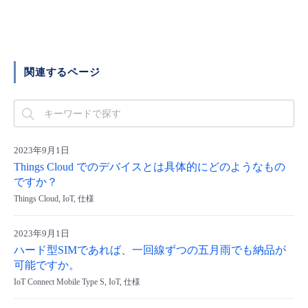
■ セットアップガイド
パートナー
- データと分析
管理機能
サポート
IoT
故障/メンテナンス履歴
- 新規お申し込み方法
販売パートナー向けプログラム
トレーニング/操作動画
- IoT
関連するページ
すべてのメニューを見る
管理機能
モニタリング/監査
メンテナンス予定
- 初期設定・確認
協業パートナー
脱炭素化
- マルチクラウド利用
すべてのメニューを見る
サポート
定期メンテナンス
- ユーザー機能の管理
- リモートワーク
2023年9月1日
すべてのメニューを見る
- 登録情報の管理
Things Cloud でのデバイスとは具体的にどのようなもの
ですか？
- ITインフラストラクチャー
- APIリファレンス
Things Cloud, IoT, 仕様
- その他
2023年9月1日
■ 基本構築ガイド
ハード型SIMであれば、一回線ずつの五月雨でも納品が
可能ですか。
IoT Connect Mobile Type S, IoT, 仕様
- クラウド / サーバー