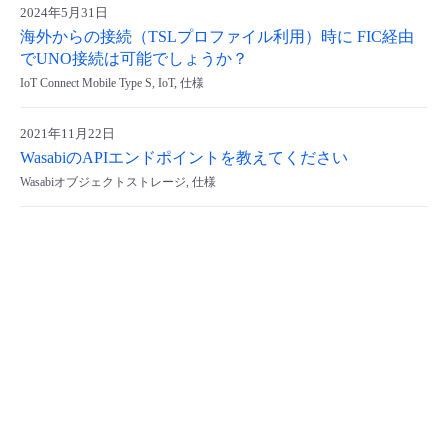
2024年5月31日
- Flexible InterConnect
海外からの接続（TSLプロファイル利用）時に FIC経由
でUNO接続は可能でしょうか？
- Flexible Remote Access
IoT Connect Mobile Type S, IoT, 仕様
2021年11月22日
- vUTM2
WasabiのAPIエンドポイントを教えてください
Wasabiオブジェクトストレージ, 仕様