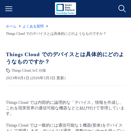
ホーム
よくある質問
サービス一覧
Things Cloud でのデバイスとは具体的にどのようなものですか？
データ利活用
よくある質問
Things Cloud でのデバイスとは具体的にどのよ
うなものですか？
クラウド/サーバー
データ利活用
料金情報
Things Cloud, IoT, 仕様
2023年9月1日 (2026年3月3日:更新）
ネットワーク
クラウド/サーバー
料金シミュレーター
ご利用開始ガイド
■ 管理機能
IoT
ネットワーク
データ利活用
ユースケース
Things Cloud では内部的に論理的な「デバイス」情報を作成し、
これを現実世界の通信可能な機器などと結び付けて管理していま
- 管理機能
- バックアップ
モニタリング/監査
IoT
クラウド/サーバー
す。
故障/メンテナンス情報
Things Cloud では一般的には通信可能な１機器(筐体)をデバイス
- セキュリティ・監査
サポート
モニタリング/監査
ネットワーク
サービス稼働状況
として管理します。デバイスは通常、複数のセンサーを持ってい