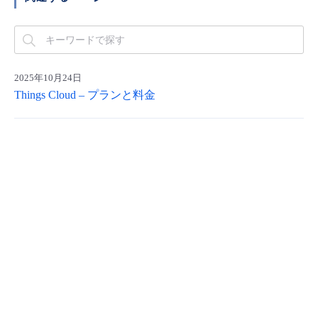
- Flexible InterConnect
- Flexible Remote Access
2025年10月24日
Things Cloud – プランと料金
- vUTM2