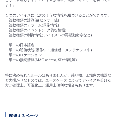
■ セットアップガイド
ます。
パートナー
- データと分析
管理機能
サポート
IoT
故障/メンテナンス履歴
１つのデバイスには次のような情報を紐づけることができます。
- 新規お申し込み方法
・複数種類の計測値(センサー値)
販売パートナー向けプログラム
・複数種類のアラーム(異常情報)
トレーニング/操作動画
- IoT
すべてのメニューを見る
管理機能
モニタリング/監査
メンテナンス予定
・複数種類のイベント(ログ的な情報)
- 初期設定・確認
・複数種類の制御情報(デバイスへの再起動命令など)
協業パートナー
：
脱炭素化
- マルチクラウド利用
すべてのメニューを見る
サポート
定期メンテナンス
・単一の日本語名
- ユーザー機能の管理
・単一の通信状態(動作中・通信断・メンテナンス中)
・単一のロケーション
- リモートワーク
すべてのメニューを見る
・単一の接続情報(MAC-address, SIM情報等)
- 登録情報の管理
：
- ITインフラストラクチャー
- APIリファレンス
特に決められたルールはありませんが、乗り物、工場内の機器な
ど大掛かりなものでは、ユースケースによってデバイスを分けた
方が管理上、可視化上、運用上便利な場合もあります。
- その他
■ 基本構築ガイド
- クラウド / サーバー
関連するページ