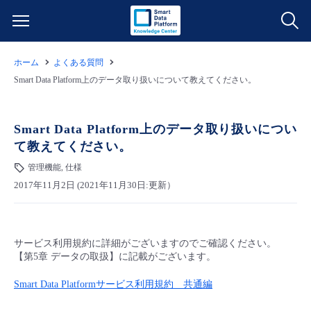
ホーム
よくある質問
サービス一覧
Smart Data Platform上のデータ取り扱いについて教えてください。
データ利活用
よくある質問
Smart Data Platform上のデータ取り扱いについ
て教えてください。
クラウド/サーバー
データ利活用
料金情報
管理機能, 仕様
2017年11月2日 (2021年11月30日:更新）
ネットワーク
クラウド/サーバー
料金シミュレーター
ご利用開始ガイド
■ 管理機能
IoT
ネットワーク
データ利活用
ユースケース
サービス利用規約に詳細がございますのでご確認ください。
【第5章 データの取扱】に記載がございます。
- 管理機能
- バックアップ
モニタリング/監査
IoT
クラウド/サーバー
故障/メンテナンス情報
Smart Data Platformサービス利用規約 共通編
- セキュリティ・監査
サポート
モニタリング/監査
ネットワーク
サービス稼働状況