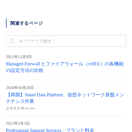
■ セットアップガイド
パートナー
- データと分析
管理機能
サポート
IoT
故障/メンテナンス履歴
- 新規お申し込み方法
関連するページ
販売パートナー向けプログラム
トレーニング/操作動画
- IoT
すべてのメニューを見る
管理機能
モニタリング/監査
メンテナンス予定
- 初期設定・確認
協業パートナー
脱炭素化
- マルチクラウド利用
すべてのメニューを見る
サポート
定期メンテナンス
- ユーザー機能の管理
2021年12月8日
Managed Firewall とファイアウォール（vSRX）の各機能
- リモートワーク
すべてのメニューを見る
- 登録情報の管理
の設定方法の比較
- ITインフラストラクチャー
- APIリファレンス
2020年10月26日
【再開】Smart Data Platform 仮想ネットワーク基盤メン
- その他
テナンス作業
■ 基本構築ガイド
クラウド/サーバー
- クラウド / サーバー
2021年2月3日
Professional Support Services – プランと料金