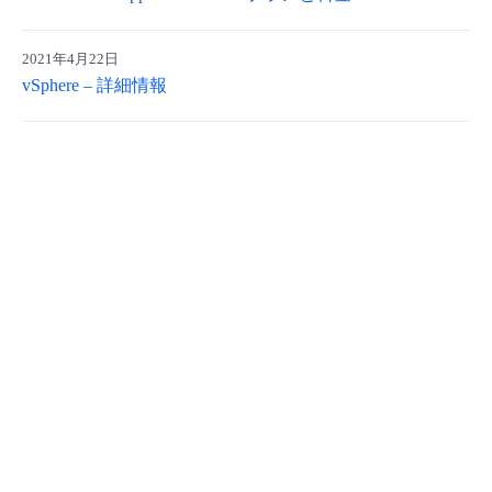
- Flexible InterConnect
2021年4月22日
vSphere – 詳細情報
- Flexible Remote Access
- vUTM2