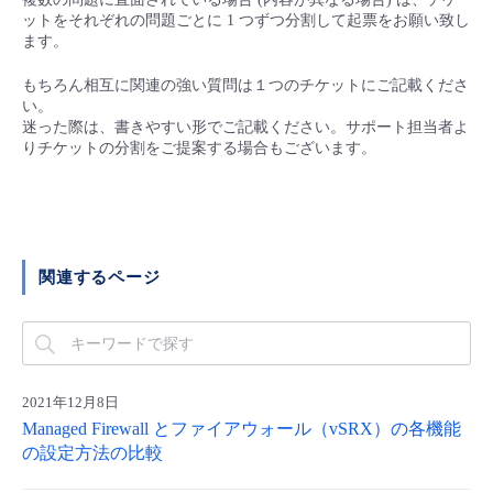
■ セットアップガイド
ットをそれぞれの問題ごとに 1 つずつ分割して起票をお願い致し
ます。
パートナー
- データと分析
管理機能
サポート
IoT
故障/メンテナンス履歴
- 新規お申し込み方法
もちろん相互に関連の強い質問は１つのチケットにご記載くださ
販売パートナー向けプログラム
い。
トレーニング/操作動画
- IoT
すべてのメニューを見る
管理機能
モニタリング/監査
メンテナンス予定
迷った際は、書きやすい形でご記載ください。サポート担当者よ
- 初期設定・確認
りチケットの分割をご提案する場合もございます。
協業パートナー
脱炭素化
- マルチクラウド利用
すべてのメニューを見る
サポート
定期メンテナンス
- ユーザー機能の管理
- リモートワーク
すべてのメニューを見る
- 登録情報の管理
関連するページ
- ITインフラストラクチャー
- APIリファレンス
- その他
■ 基本構築ガイド
2021年12月8日
Managed Firewall とファイアウォール（vSRX）の各機能
の設定方法の比較
- クラウド / サーバー