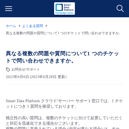
ホーム
よくある質問
サービス一覧
異なる複数の問題や質問について1 つのチケットで問い合わせできますか。
データ利活用
よくある質問
異なる複数の問題や質問について1 つのチケッ
トで問い合わせできますか。
クラウド/サーバー
データ利活用
料金情報
お問合せ/サポート
2023年6月6日 (2023年6月28日:更新）
ネットワーク
クラウド/サーバー
料金シミュレーター
ご利用開始ガイド
■ 管理機能
IoT
ネットワーク
データ利活用
ユースケース
Smart Data Platform クラウド/サーバー サポート窓口では、1 チケ
ットにつき 1 質問を推奨しております。
- 管理機能
- バックアップ
モニタリング/監査
IoT
クラウド/サーバー
故障/メンテナンス情報
独立性の高い質問は、複数のチケットに分けて起票していただく
と対応を迅速化できる場合がございます。
- セキュリティ・監査
サポート
モニタリング/監査
ネットワーク
サービス稼働状況
複数の問題に直面されている場合 (内容が異なる場合) は、チケ