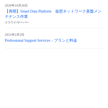
2020年10月26日
- Flexible InterConnect
【再開】Smart Data Platform 仮想ネットワーク基盤メン
テナンス作業
- Flexible Remote Access
クラウド/サーバー
- vUTM2
2021年2月3日
Professional Support Services – プランと料金