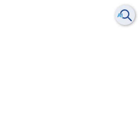
Smart Data Platform につい
ヘルプ
て
よくある質問
特長
お問い合わせ
サービス一覧
トレーニング/操作動画
ユースケース
導入事例
法的情報・信頼性
料金情報
サービス利用規約・SLA
お知らせ
セキュリティ&コンプライア
ンス
パートナー