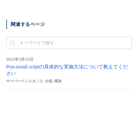
■ セットアップガイド
パートナー
- データと分析
管理機能
サポート
IoT
故障/メンテナンス履歴
- 新規お申し込み方法
関連するページ
販売パートナー向けプログラム
トレーニング/操作動画
- IoT
すべてのメニューを見る
管理機能
モニタリング/監査
メンテナンス予定
- 初期設定・確認
協業パートナー
脱炭素化
- マルチクラウド利用
すべてのメニューを見る
サポート
定期メンテナンス
- ユーザー機能の管理
2025年3月31日
Post-install scriptの具体的な実施方法について教えてくだ
- リモートワーク
すべてのメニューを見る
- 登録情報の管理
さい
サーバーインスタンス, 仕様, 構築
- ITインフラストラクチャー
- APIリファレンス
- その他
■ 基本構築ガイド
- クラウド / サーバー