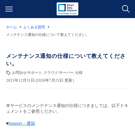
ホーム
よくある質問
サービス一覧
メンテナンス通知の仕様について教えてください。
データ利活用
よくある質問
メンテナンス通知の仕様について教えてくださ
い。
クラウド/サーバー
データ利活用
料金情報
お問合せ/サポート, クラウド/サーバー, 仕様
2021年12月31日 (2026年7月23日:更新）
ネットワーク
クラウド/サーバー
料金シミュレーター
ご利用開始ガイド
■ 管理機能
IoT
ネットワーク
データ利活用
ユースケース
本サービスのメンテナンス通知の仕様につきましては、以下ドキ
ュメントをご参照ください。
- 管理機能
- バックアップ
モニタリング/監査
IoT
クラウド/サーバー
故障/メンテナンス情報
■
Support – 通知
- セキュリティ・監査
サポート
モニタリング/監査
ネットワーク
サービス稼働状況