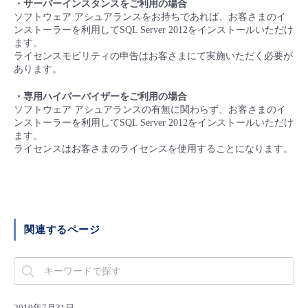
・サーバーインスタンスをご利用の場合
■ セットアップガイド
ソフトウェア アシュアランスをお持ちであれば、お客さまのイ
パートナー
ンストーラーを利用してSQL Server 2012をインストールいただけ
- データと分析
管理機能
サポート
IoT
故障/メンテナンス履歴
ます。
- 新規お申し込み方法
ライセンスモビリティの申告はお客さまにて実施いただく必要が
販売パートナー向けプログラム
トレーニング/操作動画
あります。
- IoT
すべてのメニューを見る
管理機能
モニタリング/監査
メンテナンス予定
- 初期設定・確認
・専用ハイパーバイザーをご利用の場合
協業パートナー
脱炭素化
ソフトウェア アシュアランスの有無に関わらず、お客さまのイ
- マルチクラウド利用
すべてのメニューを見る
サポート
定期メンテナンス
- ユーザー機能の管理
ンストーラーを利用してSQL Server 2012をインストールいただけ
ます。
- リモートワーク
ライセンスはお客さまのライセンスを使用することになります。
すべてのメニューを見る
- 登録情報の管理
- ITインフラストラクチャー
- APIリファレンス
- その他
関連するページ
■ 基本構築ガイド
- クラウド / サーバー
2019年7月31日