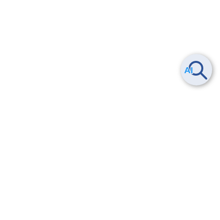
Smart Data Platform につい
ヘルプ
て
よくある質問
特長
お問い合わせ
サービス一覧
トレーニング/操作動画
ユースケース
導入事例
法的情報・信頼性