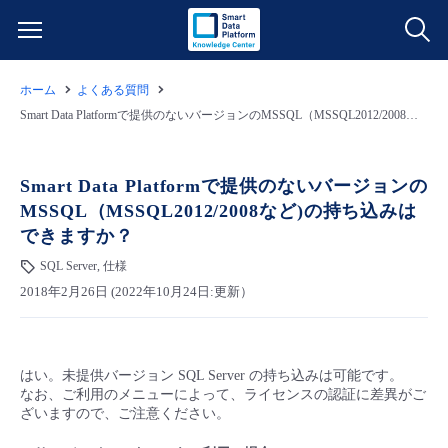
ホーム
よくある質問
サービス一覧
Smart Data Platformで提供のないバージョンのMSSQL（MSSQL2012/2008など)の持ち込みはできますか？
データ利活用
よくある質問
Smart Data Platformで提供のないバージョンの
MSSQL（MSSQL2012/2008など)の持ち込みは
クラウド/サーバー
データ利活用
料金情報
できますか？
SQL Server, 仕様
ネットワーク
クラウド/サーバー
料金シミュレーター
ご利用開始ガイド
2018年2月26日 (2022年10月24日:更新）
■ 管理機能
IoT
ネットワーク
データ利活用
ユースケース
はい。未提供バージョン SQL Server の持ち込みは可能です。
- 管理機能
- バックアップ
モニタリング/監査
IoT
クラウド/サーバー
故障/メンテナンス情報
なお、ご利用のメニューによって、ライセンスの認証に差異がご
ざいますので、ご注意ください。
- セキュリティ・監査
サポート
モニタリング/監査
ネットワーク
サービス稼働状況