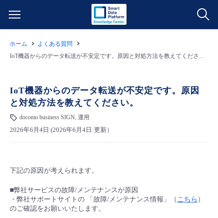
ホーム
よくある質問
サービス一覧
IoT機器からのデータ転送が不安定です。原因と対処方法を教えてください。
データ利活用
よくある質問
IoT機器からのデータ転送が不安定です。原因
と対処方法を教えてください。
クラウド/サーバー
データ利活用
料金情報
docomo business SIGN, 運用
2026年6月4日 (2026年6月4日:更新）
ネットワーク
クラウド/サーバー
料金シミュレーター
ご利用開始ガイド
■ 管理機能
IoT
ネットワーク
データ利活用
ユースケース
下記の原因が考えられます。
- 管理機能
- バックアップ
モニタリング/監査
IoT
クラウド/サーバー
故障/メンテナンス情報
■弊社サービスの故障/メンテナンスが原因
・弊社サポートサイトの 「故障/メンテナンス情報」（
こちら
）
のご確認をお願いいたします。
- セキュリティ・監査
サポート
モニタリング/監査
ネットワーク
サービス稼働状況