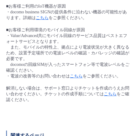
■ セットアップガイド
■お客様ご利用のIoT機器が原因
・docomo business SIGNの提供条件に沿わない機器の可能性があ
パートナー
- データと分析
管理機能
サポート
IoT
故障/メンテナンス履歴
ります。詳細は
こちら
をご参照ください。
- 新規お申し込み方法
販売パートナー向けプログラム
■お客様ご利用環境のモバイル回線が原因
トレーニング/操作動画
- IoT
すべてのメニューを見る
管理機能
モニタリング/監査
メンテナンス予定
・Value/Advanced共にモバイル回線のサービス品質はベストエフ
- 初期設定・確認
ォートサービスとなります。
協業パートナー
また、モバイルの特性上、拠点により電波状況が大きく異なる
脱炭素化
- マルチクラウド利用
すべてのメニューを見る
サポート
定期メンテナンス
ため、設置予定場所での電波レベルの確認・カバレッジの確認が
- ユーザー機能の管理
必要です。
docomoの回線SIMが入ったスマートフォン等で電波レベルをご
- リモートワーク
すべてのメニューを見る
確認ください。
- 登録情報の管理
・電波の改善等のお問い合わせは
こちら
をご参照ください。
- ITインフラストラクチャー
- APIリファレンス
解消しない場合は、サポート窓口よりチケットを作成のうえお問
い合わせください。チケットの作成手順については
こちら
をご確
- その他
認ください。
■ 基本構築ガイド
- クラウド / サーバー
関連するページ