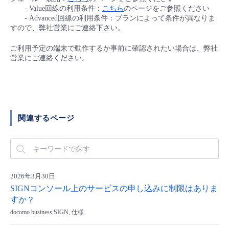
■ セットアップガイド
- Value回線の利用条件：
こちら
のページをご参照ください
- Advanced回線の利用条件：プランによって条件が異なりま
パートナー
- データと分析
管理機能
サポート
IoT
故障/メンテナンス履歴
すので、弊社営業にご連絡下さい。
- 新規お申し込み方法
販売パートナー向けプログラム
ご利用予定の端末で動作するか事前に確認されたい場合は、弊社
トレーニング/操作動画
- IoT
すべてのメニューを見る
管理機能
モニタリング/監査
メンテナンス予定
営業にご連絡ください。
- 初期設定・確認
協業パートナー
脱炭素化
- マルチクラウド利用
すべてのメニューを見る
サポート
定期メンテナンス
- ユーザー機能の管理
- リモートワーク
すべてのメニューを見る
関連するページ
- 登録情報の管理
- ITインフラストラクチャー
- APIリファレンス
- その他
2026年3月30日
■ 基本構築ガイド
SIGNコンソール上のサービスの申し込みに制限はありま
すか？
docomo business SIGN, 仕様
- クラウド / サーバー