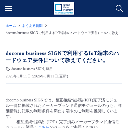
ホーム
よくある質問
サービス一覧
docomo business SIGNで利用するIoT端末のハードウェア要件について教えてください。
データ利活用
よくある質問
docomo business SIGNで利用するIoT端末のハ
ードウェア要件について教えてください。
クラウド/サーバー
データ利活用
料金情報
docomo business SIGN, 運用
2026年5月11日 (2026年5月11日:更新）
ネットワーク
クラウド/サーバー
料金シミュレーター
ご利用開始ガイド
■ 管理機能
IoT
ネットワーク
データ利活用
ユースケース
docomo business SIGNでは、相互接続性試験(IOT)完了済モジュー
ル一覧に掲載されたメーカーブランド通信モジュールのうち、詳
- 管理機能
- バックアップ
モニタリング/監査
IoT
クラウド/サーバー
細情報に記載の利用条件を満たす端末のご利用を推奨していま
故障/メンテナンス情報
す。
- 相互接続性試験（IOT）完了済みメーカーブランド通信モ
- セキュリティ・監査
サポート
モニタリング/監査
ネットワーク
サービス稼働状況
ジュール・製品：
こちら
のページをご参照ください