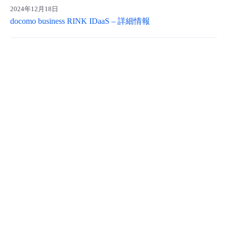
2024年12月18日
- Flexible InterConnect
docomo business RINK IDaaS – 詳細情報
- Flexible Remote Access
- vUTM2