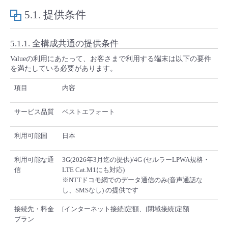
■ セットアップガイド
5.1.
提供条件
パートナー
- データと分析
管理機能
サポート
IoT
故障/メンテナンス履歴
- 新規お申し込み方法
5.1.1.
全構成共通の提供条件
販売パートナー向けプログラム
トレーニング/操作動画
- IoT
すべてのメニューを見る
管理機能
モニタリング/監査
メンテナンス予定
Valueの利用にあたって、お客さまで利用する端末は以下の要件
- 初期設定・確認
を満たしている必要があります。
協業パートナー
脱炭素化
- マルチクラウド利用
すべてのメニューを見る
サポート
定期メンテナンス
項目
内容
- ユーザー機能の管理
- リモートワーク
サービス品質
ベストエフォート
すべてのメニューを見る
- 登録情報の管理
利用可能国
日本
- ITインフラストラクチャー
- APIリファレンス
利用可能な通
3G(2026年3月迄の提供)/4G (セルラーLPWA規格・
- その他
信
LTE Cat.M1にも対応)
※NTTドコモ網でのデータ通信のみ(音声通話な
■ 基本構築ガイド
し、SMSなし) の提供です
接続先・料金
[インターネット接続]定額、[閉域接続]定額
- クラウド / サーバー
プラン