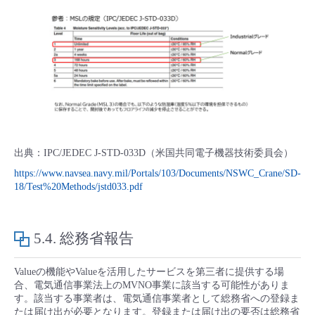
出典：IPC/JEDEC J-STD-033D（米国共同電子機器技術委員会）
https://www.navsea.navy.mil/Portals/103/Documents/NSWC_Crane/SD-
18/Test%20Methods/jstd033.pdf
5.4.
総務省報告
Valueの機能やValueを活用したサービスを第三者に提供する場
合、電気通信事業法上のMVNO事業に該当する可能性がありま
す。該当する事業者は、電気通信事業者として総務省への登録ま
たは届け出が必要となります。登録または届け出の要否は総務省