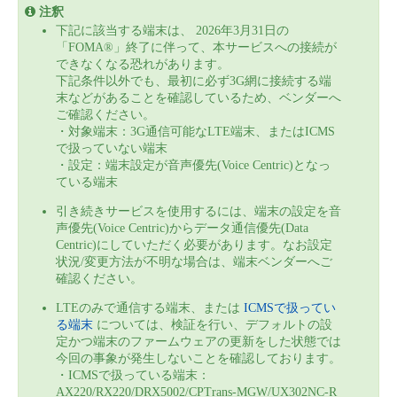
注釈
下記に該当する端末は、 2026年3月31日の
「FOMA®」終了に伴って、本サービスへの接続が
できなくなる恐れがあります。
下記条件以外でも、最初に必ず3G網に接続する端
末などがあることを確認しているため、ベンダーへ
ご確認ください。
・対象端末：3G通信可能なLTE端末、またはICMS
で扱っていない端末​
・設定：端末設定が音声優先(Voice Centric)となっ
ている端末​
引き続きサービスを使用するには、端末の設定を音
声優先(Voice Centric)からデータ通信優先(Data
Centric)にしていただく必要があります。なお設定
状況/変更方法が不明な場合は、端末ベンダーへご
確認ください。​
LTEのみで通信する端末、または
ICMSで扱ってい
る端末
については、検証を行い、デフォルトの設
定かつ端末のファームウェアの更新をした状態では
今回の事象が発生しないことを確認しております。
・ICMSで扱っている端末：
AX220/RX220/DRX5002/CPTrans-MGW/UX302NC-R​