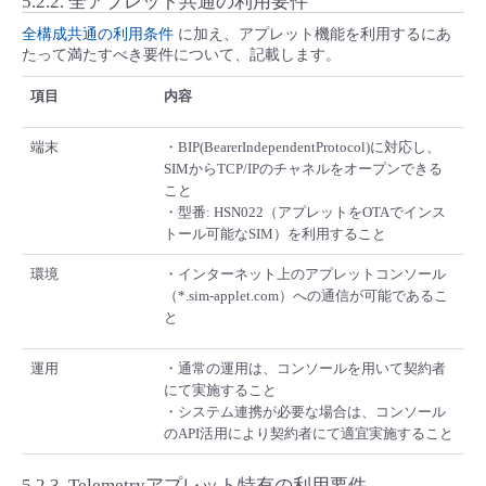
5.2.2.
全アプレット共通の利用要件
全構成共通の利用条件
に加え、アプレット機能を利用するにあ
たって満たすべき要件について、記載します。
項目
内容
端末
・BIP(BearerIndependentProtocol)に対応し、
SIMからTCP/IPのチャネルをオープンできる
こと
・型番: HSN022（アプレットをOTAでインス
トール可能なSIM）を利用すること
環境
・インターネット上のアプレットコンソール
（*.sim-applet.com）への通信が可能であるこ
と
運用
・通常の運用は、コンソールを用いて契約者
にて実施すること
・システム連携が必要な場合は、コンソール
のAPI活用により契約者にて適宜実施すること
5.2.3.
Telemetryアプレット特有の利用要件