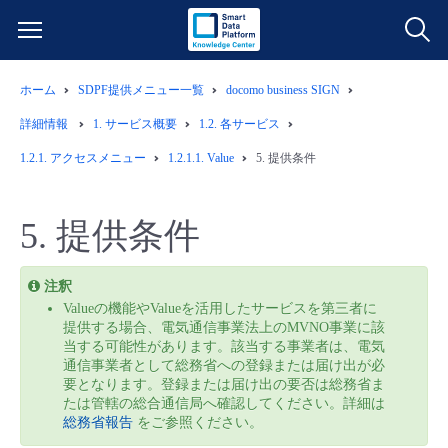
ホーム
SDPF提供メニュー一覧
docomo business SIGN
サービス一覧
詳細情報
1.
サービス概要
1.2.
各サービス
データ利活用
1.2.1.
アクセスメニュー
1.2.1.1. Value
5.
提供条件
よくある質問
クラウド/サーバー
データ利活用
料金情報
5.
提供条件
ネットワーク
クラウド/サーバー
料金シミュレーター
ご利用開始ガイド
注釈
Valueの機能やValueを活用したサービスを第三者に
■ 管理機能
IoT
ネットワーク
データ利活用
提供する場合、電気通信事業法上のMVNO事業に該
ユースケース
当する可能性があります。該当する事業者は、電気
通信事業者として総務省への登録または届け出が必
- 管理機能
要となります。登録または届け出の要否は総務省ま
- バックアップ
モニタリング/監査
IoT
クラウド/サーバー
故障/メンテナンス情報
たは管轄の総合通信局へ確認してください。詳細は
総務省報告
をご参照ください。
- セキュリティ・監査
サポート
モニタリング/監査
ネットワーク
サービス稼働状況