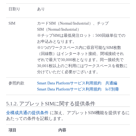
- Flexible InterConnect
日割り
あり
SIM
カードSIM（Normal/Industrial）、チップ
- Flexible Remote Access
SIM（Normal/Industrial）
※チップSIMは最低発注ロット：500回線単位での
お申込みとなります。
- vUTM2
※1つのワークスペース内に収容可能なSIM枚数
（回線数）はインターネット接続、閉域接続それ
ぞれで最大で30,000枚となります。同一接続先で
30,001枚以上のご利用にはワークスペースを複数に
分けていただく必要がございます。
参照約款
Smart Data Platformサービス利用規約 共通編
Smart Data Platformサービス利用規約 IoT別冊
5.1.2.
アプレットSIMに関する提供条件
全構成共通の提供条件
に加え、アプレットSIM機能を提供するに
あたっての条件を記載します。
項目
内容