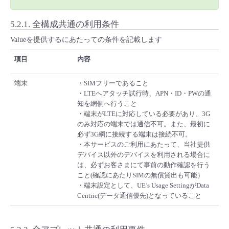
5.2.1.
全構成共通の利用条件
Valueを提供するにあたっての条件を記載します
項目
内容
端末
・SIMフリーであること
・LTEへアタッチ試行時、APN・ID・PWの通
知を網側へ行うこと
・端末がLTEに対応している必要があり、3G
のみ対応の端末では通信不可。また、最初に
必ず3G網に接続する端末は接続不可。
・本サービスのご利用にあたって、当社提供
デバイス以外のデバイスを利用される場合に
は、必ずお客さまにて事前の動作確認を行う
こと(確認にあたりSIMの無償貸出も可能）
・端末設定として、UE’s Usage SettingがData
Centric(データ通信優先)となっていること