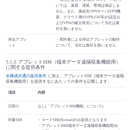
いては、速度、遅延、帯域は保証しま
せん。また、接続先VPNサーバ(VPN機
器、クラウド側のVPN-GW等)の設定お
よびVPNの確立状況について当社は責
任を負いません
持込アプレ
・契約者による持込アプレットの動作
ット
について、当社は責任を負いません
5.1.3.
アプレットSIM（端末データ遠隔収集機能用）
に関する提供条件
全構成共通の提供条件
に加え、アプレットSIM（端末データ遠隔
収集機能用）を提供するにあたっての条件を記載します。
項目
内容
日割り
なし(「アプレットSIM機能」について)
対象SIM
・カードSIM(Normal)のみ提供となります
・アプレットSIM(端末データ遠隔収集機能用)を