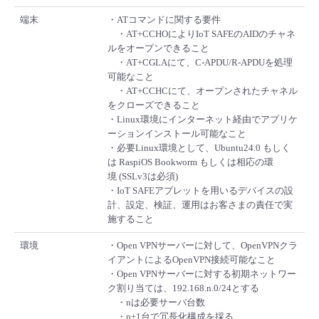
端末
・ATコマンドに関する要件
・AT+CCHOによりIoT SAFEのAIDのチャネ
ルをオープンできること
・AT+CGLAにて、C-APDU/R-APDUを処理
可能なこと
・AT+CCHCにて、オープンされたチャネル
をクローズできること
・Linux環境にインターネット経由でアプリケ
ーションインストール可能なこと
・必要Linux環境として、Ubuntu24.0 もしく
は RaspiOS Bookworm もしくは相応の環
境 (SSLv3は必須)
・IoT SAFEアプレットを用いるデバイスの設
計、設定、検証、運用はお客さまの責任で実
施すること
環境
・Open VPNサーバーに対して、OpenVPNクラ
イアントによるOpenVPN接続可能なこと
・Open VPNサーバーに対する初期ネットワー
ク割り当ては、192.168.n.0/24とする
・nは必要サーバ台数
・n+1台で冗長化構成を採る