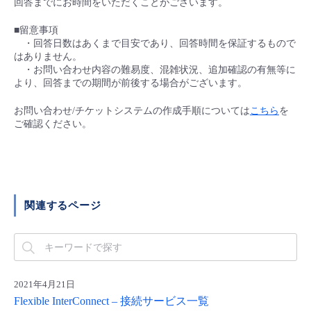
回答までにお時間をいただくことがございます。
■ セットアップガイド
パートナー
■留意事項
- データと分析
管理機能
サポート
IoT
故障/メンテナンス履歴
・回答日数はあくまで目安であり、回答時間を保証するもので
- 新規お申し込み方法
はありません。
販売パートナー向けプログラム
トレーニング/操作動画
・お問い合わせ内容の難易度、混雑状況、追加確認の有無等に
- IoT
すべてのメニューを見る
管理機能
モニタリング/監査
メンテナンス予定
より、回答までの期間が前後する場合がございます。
- 初期設定・確認
協業パートナー
脱炭素化
お問い合わせ/チケットシステムの作成手順については
こちら
を
- マルチクラウド利用
すべてのメニューを見る
サポート
定期メンテナンス
- ユーザー機能の管理
ご確認ください。
- リモートワーク
すべてのメニューを見る
- 登録情報の管理
- ITインフラストラクチャー
- APIリファレンス
関連するページ
- その他
■ 基本構築ガイド
2021年4月21日
- クラウド / サーバー
Flexible InterConnect – 接続サービス一覧