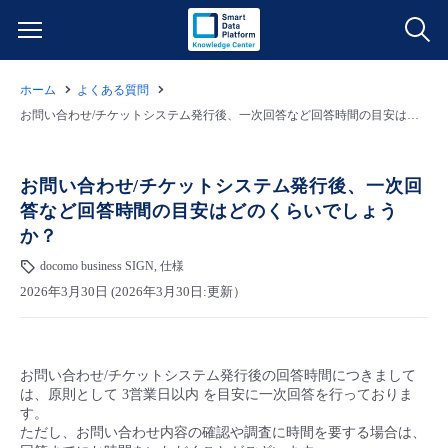
ホーム
よくある質問
サービス一覧
お問い合わせ/チケットシステム発行後、一次回答など回答時間の目安はどのくらいでしょうか？
データ利活用
よくある質問
お問い合わせ/チケットシステム発行後、一次回
答など回答時間の目安はどのくらいでしょう
クラウド/サーバー
データ利活用
料金情報
か？
docomo business SIGN, 仕様
ネットワーク
クラウド/サーバー
料金シミュレーター
ご利用開始ガイド
2026年3月30日 (2026年3月30日:更新）
■ 管理機能
IoT
ネットワーク
データ利活用
ユースケース
お問い合わせ/チケットシステム発行後の回答時間につきまして
- 管理機能
- バックアップ
モニタリング/監査
IoT
クラウド/サーバー
故障/メンテナンス情報
は、原則として 3営業日以内 を目安に一次回答を行っておりま
す。
ただし、お問い合わせ内容の確認や調査に時間を要する場合は、
- セキュリティ・監査
サポート
モニタリング/監査
ネットワーク
サービス稼働状況