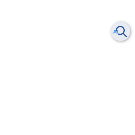
Smart Data Platform につい
ヘルプ
て
よくある質問
特長
お問い合わせ
サービス一覧
トレーニング/操作動画
ユースケース
導入事例
法的情報・信頼性
料金情報
サービス利用規約・SLA