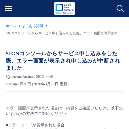
ホーム
よくある質問
サービス一覧
SIGNコンソールからサービス申し込みをした際、エラー画面が表示され申し込みが中断されました。
データ利活用
よくある質問
SIGNコンソールからサービス申し込みをした
際、エラー画面が表示され申し込みが中断され
クラウド/サーバー
データ利活用
料金情報
ました。
docomo business SIGN, 仕様
ネットワーク
クラウド/サーバー
料金シミュレーター
ご利用開始ガイド
2026年3月30日 (2026年3月30日:更新）
■ 管理機能
IoT
ネットワーク
データ利活用
ユースケース
エラー画面が表示された場合は、内容をご確認いただき、以下の
- 管理機能
- バックアップ
モニタリング/監査
IoT
クラウド/サーバー
故障/メンテナンス情報
いずれかの方法でご対応ください。
■エラーコードが表示された場合
- セキュリティ・監査
サポート
モニタリング/監査
ネットワーク
サービス稼働状況