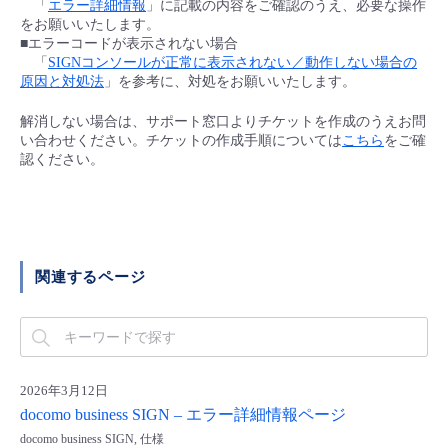
「
エラー詳細情報
」に記載の内容をご確認のうえ、必要な操作
■ セットアップガイド
をお願いいたします。
パートナー
■エラーコードが表示されない場合
- データと分析
管理機能
サポート
IoT
故障/メンテナンス履歴
「
SIGNコンソールが正常に表示されない／動作しない場合の
- 新規お申し込み方法
原因と対処法
」を参考に、対処をお願いいたします。
販売パートナー向けプログラム
トレーニング/操作動画
- IoT
すべてのメニューを見る
管理機能
モニタリング/監査
メンテナンス予定
- 初期設定・確認
解消しない場合は、サポート窓口よりチケットを作成のうえお問
い合わせください。チケットの作成手順については
こちら
をご確
協業パートナー
脱炭素化
認ください。
- マルチクラウド利用
すべてのメニューを見る
サポート
定期メンテナンス
- ユーザー機能の管理
- リモートワーク
すべてのメニューを見る
- 登録情報の管理
- ITインフラストラクチャー
関連するページ
- APIリファレンス
- その他
■ 基本構築ガイド
2026年3月12日
docomo business SIGN – エラー詳細情報ページ
- クラウド / サーバー
docomo business SIGN, 仕様