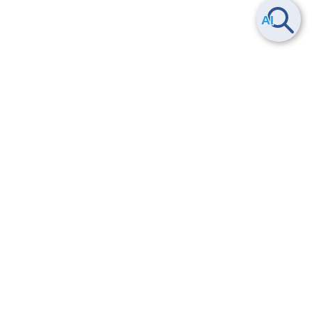
Smart Data Platform につい
ヘルプ
て
よくある質問
特長
お問い合わせ
サービス一覧
トレーニング/操作動画
ユースケース
導入事例
法的情報・信頼性
料金情報
サービス利用規約・SLA
お知らせ
セキュリティ&コンプライア
ンス
パートナー