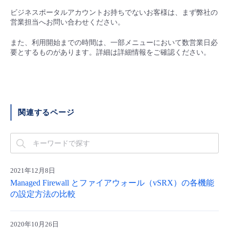
■ セットアップガイド
ビジネスポータルアカウントお持ちでないお客様は、まず弊社の
パートナー
営業担当へお問い合わせください。
- データと分析
管理機能
サポート
IoT
故障/メンテナンス履歴
- 新規お申し込み方法
また、利用開始までの時間は、一部メニューにおいて数営業日必
販売パートナー向けプログラム
トレーニング/操作動画
要とするものがあります。詳細は詳細情報をご確認ください。
- IoT
すべてのメニューを見る
管理機能
モニタリング/監査
メンテナンス予定
- 初期設定・確認
協業パートナー
脱炭素化
- マルチクラウド利用
すべてのメニューを見る
サポート
定期メンテナンス
- ユーザー機能の管理
- リモートワーク
関連するページ
すべてのメニューを見る
- 登録情報の管理
- ITインフラストラクチャー
- APIリファレンス
- その他
2021年12月8日
Managed Firewall とファイアウォール（vSRX）の各機能
■ 基本構築ガイド
の設定方法の比較
- クラウド / サーバー
2020年10月26日