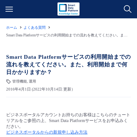
ホーム
よくある質問
サービス一覧
Smart Data Platformサービスの利用開始までの流れを教えてください。また、利用開始まで何日かかりますか？
データ利活用
よくある質問
Smart Data Platformサービスの利用開始までの
流れを教えてください。また、利用開始まで何
クラウド/サーバー
データ利活用
料金情報
日かかりますか？
管理機能, 運用
ネットワーク
クラウド/サーバー
料金シミュレーター
ご利用開始ガイド
2016年4月1日 (2022年10月14日:更新）
■ 管理機能
IoT
ネットワーク
データ利活用
ユースケース
ビジネスポータルアカウントお持ちのお客様はこちらのチュート
- 管理機能
- バックアップ
モニタリング/監査
IoT
クラウド/サーバー
故障/メンテナンス情報
リアルをご参照の上、Smart Data Platformサービスをお申込みく
ださい。
ビジネスポータルからの新規申し込み方法
- セキュリティ・監査
サポート
モニタリング/監査
ネットワーク
サービス稼働状況