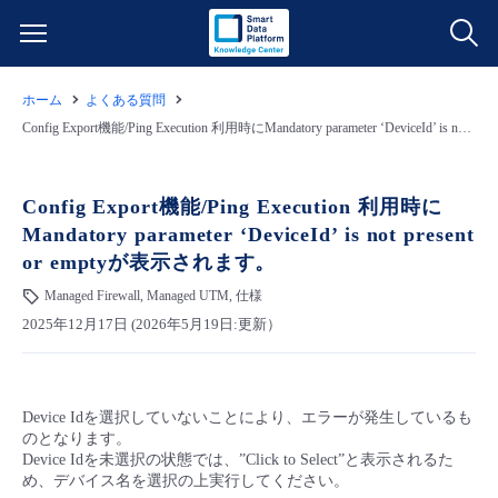
ホーム
よくある質問
サービス一覧
Config Export機能/Ping Execution 利用時にMandatory parameter ‘DeviceId’ is not present or emptyが表示されます。
データ利活用
よくある質問
Config Export機能/Ping Execution 利用時に
Mandatory parameter ‘DeviceId’ is not present
クラウド/サーバー
データ利活用
料金情報
or emptyが表示されます。
Managed Firewall, Managed UTM, 仕様
ネットワーク
クラウド/サーバー
料金シミュレーター
ご利用開始ガイド
2025年12月17日 (2026年5月19日:更新）
■ 管理機能
IoT
ネットワーク
データ利活用
ユースケース
Device Idを選択していないことにより、エラーが発生しているも
- 管理機能
- バックアップ
モニタリング/監査
IoT
クラウド/サーバー
故障/メンテナンス情報
のとなります。
Device Idを未選択の状態では、”Click to Select”と表示されるた
め、デバイス名を選択の上実行してください。
- セキュリティ・監査
サポート
モニタリング/監査
ネットワーク
サービス稼働状況