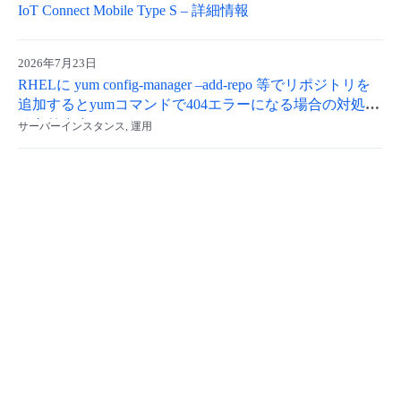
IoT Connect Mobile Type S – 詳細情報
- Flexible InterConnect
2026年7月23日
- Flexible Remote Access
RHELに yum config-manager –add-repo 等でリポジトリを
追加するとyumコマンドで404エラーになる場合の対処策
はありますか。
- vUTM2
サーバーインスタンス, 運用