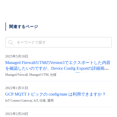
■ セットアップガイド
パートナー
- データと分析
管理機能
サポート
IoT
故障/メンテナンス履歴
- 新規お申し込み方法
販売パートナー向けプログラム
トレーニング/操作動画
関連するページ
- IoT
すべてのメニューを見る
管理機能
モニタリング/監査
メンテナンス予定
- 初期設定・確認
協業パートナー
脱炭素化
- マルチクラウド利用
すべてのメニューを見る
サポート
定期メンテナンス
- ユーザー機能の管理
2025年5月19日
- リモートワーク
すべてのメニューを見る
- 登録情報の管理
Managed Firewall/UTMのVersion3でエクスポートした内容
を確認したいのですが、Device Config Exportの詳細画面
- ITインフラストラクチャー
にある「CSV File Link」からリンクが開けません。
Managed Firewall, Managed UTM, 仕様
- APIリファレンス
- その他
2022年1月31日
GCP MQTTトピックの config/state は利用できますか？
■ 基本構築ガイド
IoT Connect Gateway, IoT, 仕様, 運用
- クラウド / サーバー
2021年2月24日