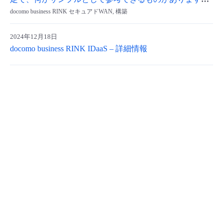
か？
docomo business RINK セキュアドWAN, 構築
- Flexible InterConnect
2024年12月18日
- Flexible Remote Access
docomo business RINK IDaaS – 詳細情報
- vUTM2