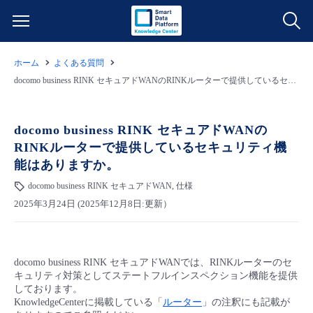
ホーム
よくある質問
サービス一覧
docomo business RINK セキュアドWANのRINKルーターで提供しているセキュリティ機能はありますか。
データ利活用
よくある質問
docomo business RINK セキュアドWANの
RINKルーターで提供しているセキュリティ機
クラウド/サーバー
データ利活用
料金情報
能はありますか。
docomo business RINK セキュアドWAN, 仕様
ネットワーク
クラウド/サーバー
料金シミュレーター
ご利用開始ガイド
2025年3月24日 (2025年12月8日:更新）
■ 管理機能
IoT
ネットワーク
データ利活用
ユースケース
docomo business RINK セキュアドWANでは、RINKルーターのセ
- 管理機能
- バックアップ
モニタリング/監査
IoT
クラウド/サーバー
故障/メンテナンス情報
キュリティ対策としてステートフルインスペクション機能を提供
しております。
KnowledgeCenterに掲載している「
ルーター
」の注釈にも記載が
- セキュリティ・監査
サポート
モニタリング/監査
ネットワーク
サービス稼働状況