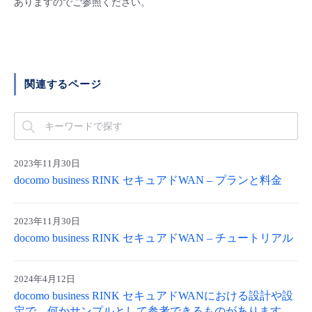
ありますのでご参照ください。
■ セットアップガイド
パートナー
- データと分析
管理機能
サポート
IoT
故障/メンテナンス履歴
- 新規お申し込み方法
販売パートナー向けプログラム
トレーニング/操作動画
- IoT
すべてのメニューを見る
管理機能
モニタリング/監査
メンテナンス予定
- 初期設定・確認
関連するページ
協業パートナー
脱炭素化
- マルチクラウド利用
すべてのメニューを見る
サポート
定期メンテナンス
- ユーザー機能の管理
- リモートワーク
すべてのメニューを見る
- 登録情報の管理
2023年11月30日
docomo business RINK セキュアドWAN – プランと料金
- ITインフラストラクチャー
- APIリファレンス
2023年11月30日
- その他
docomo business RINK セキュアドWAN – チュートリアル
■ 基本構築ガイド
2024年4月12日
- クラウド / サーバー
docomo business RINK セキュアドWANにおける設計や設
定で、何かサンプルとして参考できるものがあります