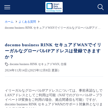
ホーム
よくある質問
サービス一覧
docomo business RINK セキュアドWANでイリーガルなグローバルIPアドレスは登録できますか？
データ利活用
よくある質問
docomo business RINK セキュアドWANでイリ
ーガルなグローバルIPアドレスは登録できます
クラウド/サーバー
データ利活用
料金情報
か？
docomo business RINK セキュアドWAN, 仕様
ネットワーク
クラウド/サーバー
料金シミュレーター
ご利用開始ガイド
2024年11月14日 (2025年12月8日:更新）
■ 管理機能
IoT
ネットワーク
データ利活用
ユースケース
イリーガルなグローバルIPアドレスについては、事前承認なしで
- 管理機能
- バックアップ
モニタリング/監査
IoT
クラウド/サーバー
故障/メンテナンス情報
LANアドレスとしてご利用は可能（NATでのグローバルIP⇔プラ
イベートIP変換をご利用の場合、拠点間通信も可能）ですが、
docomo business RINK セキュアドWANのサポート対象外となりま
- セキュリティ・監査
サポート
モニタリング/監査
ネットワーク
サービス稼働状況