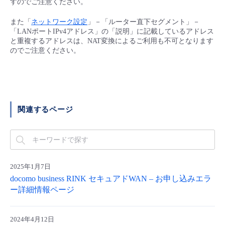
すのでご注意ください。
■ セットアップガイド
パートナー
また「
ネットワーク設定
」－「ルーター直下セグメント」－
- データと分析
管理機能
サポート
IoT
故障/メンテナンス履歴
「LANポートIPv4アドレス」の「説明」に記載しているアドレス
- 新規お申し込み方法
と重複するアドレスは、NAT変換によるご利用も不可となります
販売パートナー向けプログラム
トレーニング/操作動画
のでご注意ください。
- IoT
すべてのメニューを見る
管理機能
モニタリング/監査
メンテナンス予定
- 初期設定・確認
協業パートナー
脱炭素化
- マルチクラウド利用
すべてのメニューを見る
サポート
定期メンテナンス
- ユーザー機能の管理
- リモートワーク
関連するページ
すべてのメニューを見る
- 登録情報の管理
- ITインフラストラクチャー
- APIリファレンス
- その他
2025年1月7日
docomo business RINK セキュアドWAN – お申し込みエラ
■ 基本構築ガイド
ー詳細情報ページ
- クラウド / サーバー
2024年4月12日