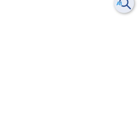
Smart Data Platform につい
ヘルプ
て
よくある質問
特長
お問い合わせ
サービス一覧
トレーニング/操作動画
ユースケース
導入事例
法的情報・信頼性
料金情報
サービス利用規約・SLA
お知らせ
セキュリティ&コンプライア
ンス
パートナー