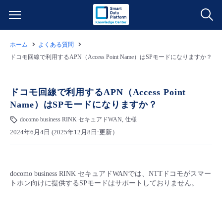
ホーム
よくある質問
サービス一覧
ドコモ回線で利用するAPN（Access Point Name）はSPモードになりますか？
データ利活用
よくある質問
ドコモ回線で利用するAPN（Access Point
Name）はSPモードになりますか？
クラウド/サーバー
データ利活用
料金情報
docomo business RINK セキュアドWAN, 仕様
2024年6月4日 (2025年12月8日:更新）
ネットワーク
クラウド/サーバー
料金シミュレーター
ご利用開始ガイド
■ 管理機能
IoT
ネットワーク
データ利活用
ユースケース
docomo business RINK セキュアドWANでは、NTTドコモがスマー
トホン向けに提供するSPモードはサポートしておりません。
- 管理機能
- バックアップ
モニタリング/監査
IoT
クラウド/サーバー
故障/メンテナンス情報
- セキュリティ・監査
サポート
モニタリング/監査
ネットワーク
サービス稼働状況