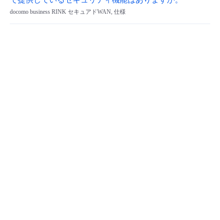
で提供しているセキュリティ機能はありますか。
docomo business RINK セキュアドWAN, 仕様
- Flexible InterConnect
- Flexible Remote Access
- vUTM2