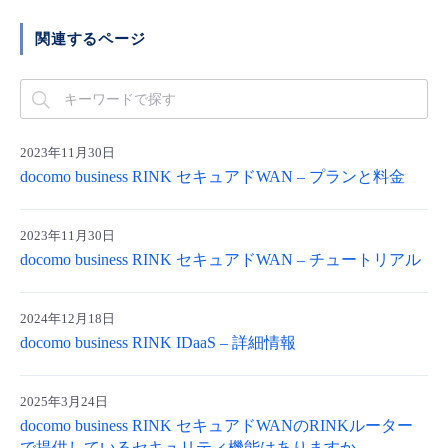
■ セットアップガイド
関連するページ
パートナー
- データと分析
管理機能
サポート
IoT
故障/メンテナンス履歴
- 新規お申し込み方法
販売パートナー向けプログラム
トレーニング/操作動画
- IoT
すべてのメニューを見る
管理機能
モニタリング/監査
メンテナンス予定
- 初期設定・確認
協業パートナー
2023年11月30日
脱炭素化
- マルチクラウド利用
すべてのメニューを見る
サポート
定期メンテナンス
docomo business RINK セキュアドWAN – プランと料金
- ユーザー機能の管理
- リモートワーク
すべてのメニューを見る
- 登録情報の管理
2023年11月30日
docomo business RINK セキュアドWAN – チュートリアル
- ITインフラストラクチャー
- APIリファレンス
2024年12月18日
- その他
docomo business RINK IDaaS – 詳細情報
■ 基本構築ガイド
2025年3月24日
- クラウド / サーバー
docomo business RINK セキュアドWANのRINKルーター