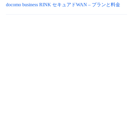
docomo business RINK セキュアドWAN – プランと料金
- Flexible InterConnect
- Flexible Remote Access
- vUTM2