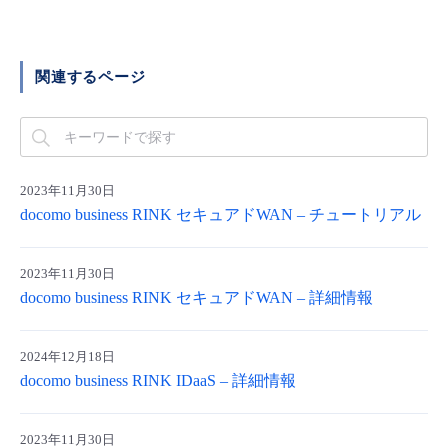
■ セットアップガイド
パートナー
- データと分析
管理機能
サポート
IoT
故障/メンテナンス履歴
- 新規お申し込み方法
関連するページ
販売パートナー向けプログラム
トレーニング/操作動画
- IoT
すべてのメニューを見る
管理機能
モニタリング/監査
メンテナンス予定
- 初期設定・確認
協業パートナー
脱炭素化
- マルチクラウド利用
すべてのメニューを見る
サポート
定期メンテナンス
- ユーザー機能の管理
2023年11月30日
docomo business RINK セキュアドWAN – チュートリアル
- リモートワーク
すべてのメニューを見る
- 登録情報の管理
- ITインフラストラクチャー
2023年11月30日
- APIリファレンス
docomo business RINK セキュアドWAN – 詳細情報
- その他
2024年12月18日
■ 基本構築ガイド
docomo business RINK IDaaS – 詳細情報
- クラウド / サーバー
2023年11月30日