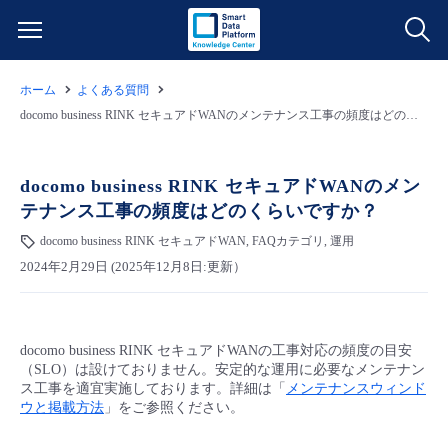
ホーム
よくある質問
サービス一覧
docomo business RINK セキュアドWANのメンテナンス工事の頻度はどのくらいですか？
データ利活用
よくある質問
docomo business RINK セキュアドWANのメン
テナンス工事の頻度はどのくらいですか？
クラウド/サーバー
データ利活用
料金情報
docomo business RINK セキュアドWAN, FAQカテゴリ, 運用
2024年2月29日 (2025年12月8日:更新）
ネットワーク
クラウド/サーバー
料金シミュレーター
ご利用開始ガイド
■ 管理機能
IoT
ネットワーク
データ利活用
ユースケース
docomo business RINK セキュアドWANの工事対応の頻度の目安
（SLO）は設けておりません。安定的な運用に必要なメンテナン
- 管理機能
- バックアップ
モニタリング/監査
IoT
クラウド/サーバー
ス工事を適宜実施しております。詳細は「
メンテナンスウィンド
故障/メンテナンス情報
ウと掲載方法
」をご参照ください。
- セキュリティ・監査
サポート
モニタリング/監査
ネットワーク
サービス稼働状況