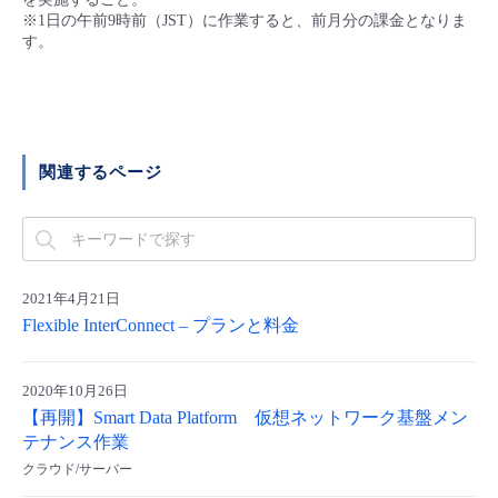
■ セットアップガイド
※1日の午前9時前（JST）に作業すると、前月分の課金となりま
す。
パートナー
- データと分析
管理機能
サポート
IoT
故障/メンテナンス履歴
- 新規お申し込み方法
販売パートナー向けプログラム
トレーニング/操作動画
- IoT
すべてのメニューを見る
管理機能
モニタリング/監査
メンテナンス予定
- 初期設定・確認
協業パートナー
関連するページ
脱炭素化
- マルチクラウド利用
すべてのメニューを見る
サポート
定期メンテナンス
- ユーザー機能の管理
- リモートワーク
すべてのメニューを見る
- 登録情報の管理
2021年4月21日
- ITインフラストラクチャー
- APIリファレンス
Flexible InterConnect – プランと料金
- その他
2020年10月26日
■ 基本構築ガイド
【再開】Smart Data Platform 仮想ネットワーク基盤メン
テナンス作業
- クラウド / サーバー
クラウド/サーバー