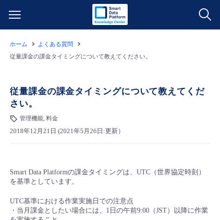
ホーム
よくある質問
サービス一覧
従量課金の課金タイミングについて教えてください。
データ利活用
よくある質問
従量課金の課金タイミングについて教えてくだ
さい。
クラウド/サーバー
データ利活用
料金情報
管理機能, 料金
2018年12月21日 (2021年5月26日:更新）
ネットワーク
クラウド/サーバー
料金シミュレーター
ご利用開始ガイド
■ 管理機能
IoT
ネットワーク
データ利活用
ユースケース
Smart Data Platformの課金タイミングは、UTC（世界協定時刻）
を基準としています。
- 管理機能
- バックアップ
モニタリング/監査
IoT
クラウド/サーバー
故障/メンテナンス情報
UTC基準における作業実施日での注意点
・当月課金としたい場合には、1日の午前9:00（JST）以降に作業
- セキュリティ・監査
サポート
モニタリング/監査
ネットワーク
サービス稼働状況
を実施すること。