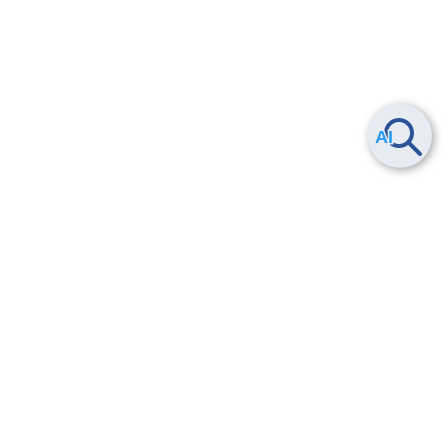
Smart Data Platform につい
ヘルプ
て
よくある質問
特長
お問い合わせ
サービス一覧
トレーニング/操作動画
ユースケース
導入事例
法的情報・信頼性