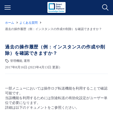
ホーム
よくある質問
サービス一覧
過去の操作履歴（例：インスタンスの作成や削除）を確認できますか？
データ利活用
よくある質問
過去の操作履歴（例：インスタンスの作成や削
除）を確認できますか？
クラウド/サーバー
データ利活用
料金情報
管理機能, 運用
2017年8月16日 (2023年4月13日:更新）
ネットワーク
クラウド/サーバー
料金シミュレーター
ご利用開始ガイド
■ 管理機能
IoT
ネットワーク
データ利活用
ユースケース
一部メニューにおいては操作ログ転送機能を利用することで確認
可能です。
- 管理機能
- バックアップ
モニタリング/監査
IoT
クラウド/サーバー
当該機能を利用するためには別途転送の有効化設定がユーザー単
故障/メンテナンス情報
位で必要になります。
詳細は以下のドキュメントをご参照ください。
- セキュリティ・監査
サポート
モニタリング/監査
ネットワーク
サービス稼働状況