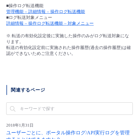
■ セットアップガイド
■操作ログ転送機能
管理機能 – 詳細情報 – 操作ログ転送機能
パートナー
- データと分析
管理機能
サポート
IoT
故障/メンテナンス履歴
■ログ転送対象メニュー
- 新規お申し込み方法
詳細情報 – 操作ログ転送機能 – 対象メニュー
販売パートナー向けプログラム
トレーニング/操作動画
- IoT
すべてのメニューを見る
管理機能
モニタリング/監査
メンテナンス予定
※.転送の有効化設定後に実施した操作のみがログ転送対象にな
- 初期設定・確認
ります。
協業パートナー
転送の有効化設定前に実施された操作履歴(過去の操作履歴)は確
脱炭素化
- マルチクラウド利用
すべてのメニューを見る
サポート
定期メンテナンス
認ができないためご注意ください。
- ユーザー機能の管理
- リモートワーク
すべてのメニューを見る
- 登録情報の管理
- ITインフラストラクチャー
- APIリファレンス
関連するページ
- その他
■ 基本構築ガイド
2018年1月31日
- クラウド / サーバー
ユーザーごとに、ポータル操作ログ/API実行ログを管理